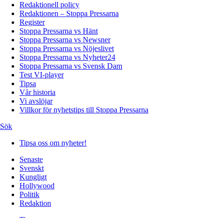
Redaktionell policy
Redaktionen – Stoppa Pressarna
Register
Stoppa Pressarna vs Hänt
Stoppa Pressarna vs Newsner
Stoppa Pressarna vs Nöjeslivet
Stoppa Pressarna vs Nyheter24
Stoppa Pressarna vs Svensk Dam
Test VI-player
Tipsa
Vår historia
Vi avslöjar
Villkor för nyhetstips till Stoppa Pressarna
Sök
Tipsa oss om nyheter!
Senaste
Svenskt
Kungligt
Hollywood
Politik
Redaktion