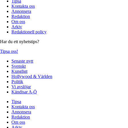
Tipsa
Kontakta oss
Annonsera
Redaktion
Om oss
Arkiv
Redaktionell policy
Har du ett nyhetstips?
Tipsa oss!
Senaste nytt
Svenskt
Kungligt
Hollywood & Världen
Politik
Vi avslöjar
Kändisar A-Ö
Tipsa
Kontakta oss
Annonsera
Redaktion
Om oss
Arkiv