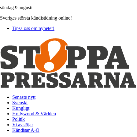
söndag 9 augusti
Sveriges största kändistidning online!
Tipsa oss om nyheter!
Senaste nytt
Svenskt
Kungligt
Hollywood & Världen
Politik
Vi avslöjar
Kändisar A-Ö