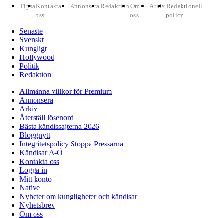
Tipsa
Kontakta
Annonsera
Redaktion
Om
Arkiv
Redaktionell
oss
oss
policy
Senaste
Svenskt
Kungligt
Hollywood
Politik
Redaktion
Allmänna villkor för Premium
Annonsera
Arkiv
Återställ lösenord
Bästa kändissajterna 2026
Bloggnytt
Integritetspolicy Stoppa Pressarna
Kändisar A-Ö
Kontakta oss
Logga in
Mitt konto
Native
Nyheter om kungligheter och kändisar
Nyhetsbrev
Om oss