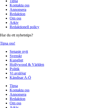
Tipsa
Kontakta oss
Annonsera
Redaktion
Om oss
Arkiv
Redaktionell policy
Har du ett nyhetstips?
Tipsa oss!
Senaste nytt
Svenskt
Kungligt
Hollywood & Världen
Politik
Vi avslöjar
Kändisar A-Ö
Tipsa
Kontakta oss
Annonsera
Redaktion
Om oss
Arkiv