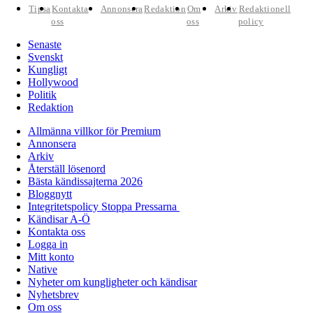
Tipsa
Kontakta
Annonsera
Redaktion
Om
Arkiv
Redaktionell
oss
oss
policy
Senaste
Svenskt
Kungligt
Hollywood
Politik
Redaktion
Allmänna villkor för Premium
Annonsera
Arkiv
Återställ lösenord
Bästa kändissajterna 2026
Bloggnytt
Integritetspolicy Stoppa Pressarna
Kändisar A-Ö
Kontakta oss
Logga in
Mitt konto
Native
Nyheter om kungligheter och kändisar
Nyhetsbrev
Om oss