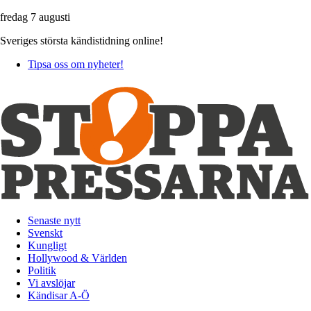
fredag 7 augusti
Sveriges största kändistidning online!
Tipsa oss om nyheter!
Senaste nytt
Svenskt
Kungligt
Hollywood & Världen
Politik
Vi avslöjar
Kändisar A-Ö