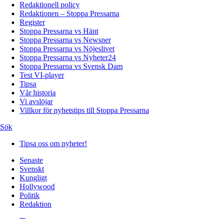
Redaktionell policy
Redaktionen – Stoppa Pressarna
Register
Stoppa Pressarna vs Hänt
Stoppa Pressarna vs Newsner
Stoppa Pressarna vs Nöjeslivet
Stoppa Pressarna vs Nyheter24
Stoppa Pressarna vs Svensk Dam
Test VI-player
Tipsa
Vår historia
Vi avslöjar
Villkor för nyhetstips till Stoppa Pressarna
Sök
Tipsa oss om nyheter!
Senaste
Svenskt
Kungligt
Hollywood
Politik
Redaktion