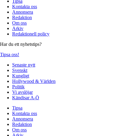
Tipsa
Kontakta oss
Annonsera
Redaktion
Om oss
Arkiv
Redaktionell policy
Har du ett nyhetstips?
Tipsa oss!
Senaste nytt
Svenskt
Kungligt
Hollywood & Världen
Politik
Vi avslöjar
Kändisar A-Ö
Tipsa
Kontakta oss
Annonsera
Redaktion
Om oss
Arkiv