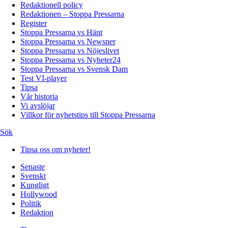
Redaktionell policy
Redaktionen – Stoppa Pressarna
Register
Stoppa Pressarna vs Hänt
Stoppa Pressarna vs Newsner
Stoppa Pressarna vs Nöjeslivet
Stoppa Pressarna vs Nyheter24
Stoppa Pressarna vs Svensk Dam
Test VI-player
Tipsa
Vår historia
Vi avslöjar
Villkor för nyhetstips till Stoppa Pressarna
Sök
Tipsa oss om nyheter!
Senaste
Svenskt
Kungligt
Hollywood
Politik
Redaktion