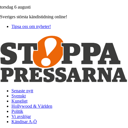
torsdag 6 augusti
Sveriges största kändistidning online!
Tipsa oss om nyheter!
Senaste nytt
Svenskt
Kungligt
Hollywood & Världen
Politik
Vi avslöjar
Kändisar A-Ö