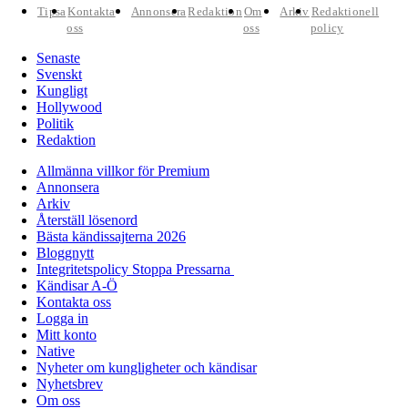
Tipsa
Kontakta
Annonsera
Redaktion
Om
Arkiv
Redaktionell
oss
oss
policy
Senaste
Svenskt
Kungligt
Hollywood
Politik
Redaktion
Allmänna villkor för Premium
Annonsera
Arkiv
Återställ lösenord
Bästa kändissajterna 2026
Bloggnytt
Integritetspolicy Stoppa Pressarna
Kändisar A-Ö
Kontakta oss
Logga in
Mitt konto
Native
Nyheter om kungligheter och kändisar
Nyhetsbrev
Om oss