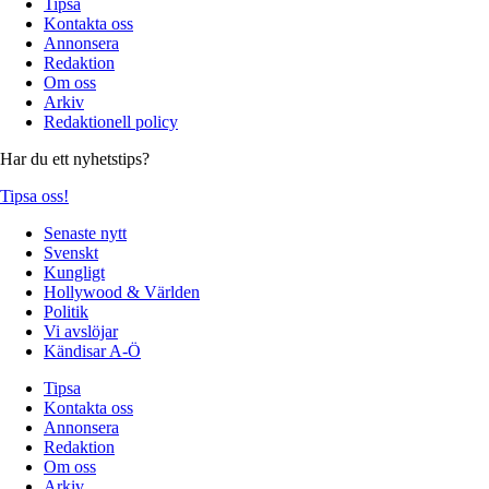
Tipsa
Kontakta oss
Annonsera
Redaktion
Om oss
Arkiv
Redaktionell policy
Har du ett nyhetstips?
Tipsa oss!
Senaste nytt
Svenskt
Kungligt
Hollywood & Världen
Politik
Vi avslöjar
Kändisar A-Ö
Tipsa
Kontakta oss
Annonsera
Redaktion
Om oss
Arkiv