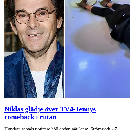
Niklas glädje över TV4-Jennys
comeback i rutan
Hundratusentals tv-tittare höll andan när Jenny Strömstedt, 47,