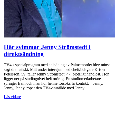
Här svimmar Jenny Strömstedt i
direktsändning
TV4:s specialprogram med anledning av Palmemordet blev minst
sagt dramatiskt. Mitt under intervjun med chefsåklagare Krister
Petersson, 59, faller Jenny Strömstedt, 47, plötsligt handlöst. Hon
ligger ner på studiogolvet helt orörlig. En studiomedarbetare
springer fram och man hör henne försöka få kontakt: – Jenny,
Jenny, Jenny, ropar den TV4-anställde med Jenny…
Läs vidare