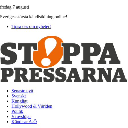
fredag 7 augusti
Sveriges största kändistidning online!
Tipsa oss om nyheter!
Senaste nytt
Svenskt
Kungligt
Hollywood & Världen
Politik
Vi avslöjar
Kändisar A-Ö