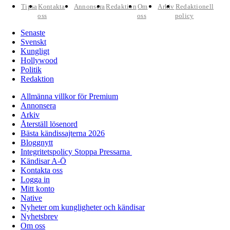
Tipsa
Kontakta
Annonsera
Redaktion
Om
Arkiv
Redaktionell
oss
oss
policy
Senaste
Svenskt
Kungligt
Hollywood
Politik
Redaktion
Allmänna villkor för Premium
Annonsera
Arkiv
Återställ lösenord
Bästa kändissajterna 2026
Bloggnytt
Integritetspolicy Stoppa Pressarna
Kändisar A-Ö
Kontakta oss
Logga in
Mitt konto
Native
Nyheter om kungligheter och kändisar
Nyhetsbrev
Om oss