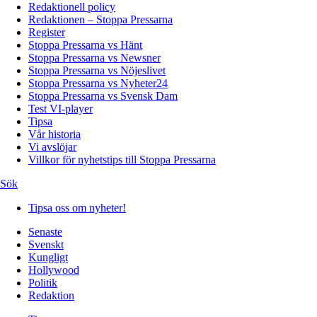
Redaktionell policy
Redaktionen – Stoppa Pressarna
Register
Stoppa Pressarna vs Hänt
Stoppa Pressarna vs Newsner
Stoppa Pressarna vs Nöjeslivet
Stoppa Pressarna vs Nyheter24
Stoppa Pressarna vs Svensk Dam
Test VI-player
Tipsa
Vår historia
Vi avslöjar
Villkor för nyhetstips till Stoppa Pressarna
Sök
Tipsa oss om nyheter!
Senaste
Svenskt
Kungligt
Hollywood
Politik
Redaktion