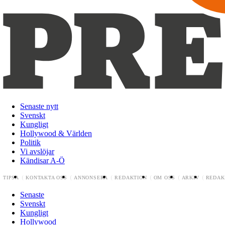
Senaste nytt
Svenskt
Kungligt
Hollywood & Världen
Politik
Vi avslöjar
Kändisar A-Ö
TIPSA
KONTAKTA OSS
ANNONSERA
REDAKTION
OM OSS
ARKIV
REDAK
Senaste
Svenskt
Kungligt
Hollywood