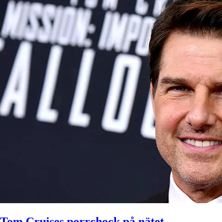
Tom Cruises porrchock på nätet