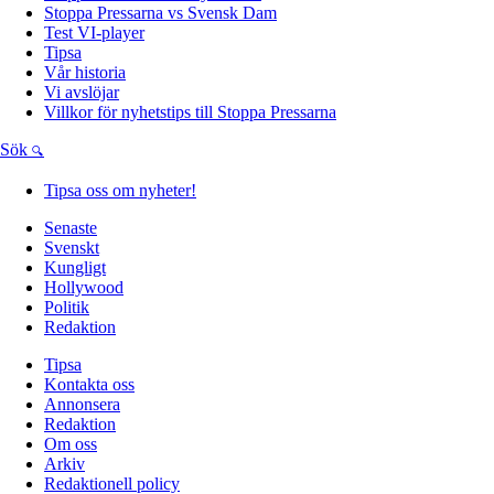
Stoppa Pressarna vs Svensk Dam
Test VI-player
Tipsa
Vår historia
Vi avslöjar
Villkor för nyhetstips till Stoppa Pressarna
Sök
Tipsa oss om nyheter!
Senaste
Svenskt
Kungligt
Hollywood
Politik
Redaktion
Tipsa
Kontakta oss
Annonsera
Redaktion
Om oss
Arkiv
Redaktionell policy