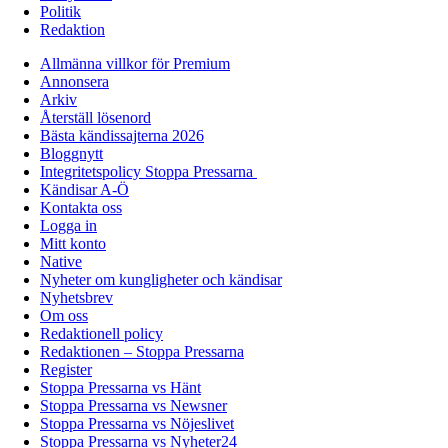
Politik
Redaktion
Allmänna villkor för Premium
Annonsera
Arkiv
Återställ lösenord
Bästa kändissajterna 2026
Bloggnytt
Integritetspolicy Stoppa Pressarna
Kändisar A-Ö
Kontakta oss
Logga in
Mitt konto
Native
Nyheter om kungligheter och kändisar
Nyhetsbrev
Om oss
Redaktionell policy
Redaktionen – Stoppa Pressarna
Register
Stoppa Pressarna vs Hänt
Stoppa Pressarna vs Newsner
Stoppa Pressarna vs Nöjeslivet
Stoppa Pressarna vs Nyheter24