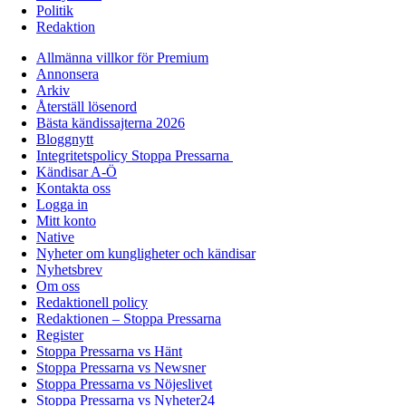
Politik
Redaktion
Allmänna villkor för Premium
Annonsera
Arkiv
Återställ lösenord
Bästa kändissajterna 2026
Bloggnytt
Integritetspolicy Stoppa Pressarna
Kändisar A-Ö
Kontakta oss
Logga in
Mitt konto
Native
Nyheter om kungligheter och kändisar
Nyhetsbrev
Om oss
Redaktionell policy
Redaktionen – Stoppa Pressarna
Register
Stoppa Pressarna vs Hänt
Stoppa Pressarna vs Newsner
Stoppa Pressarna vs Nöjeslivet
Stoppa Pressarna vs Nyheter24