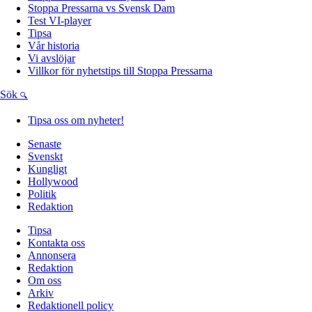
Stoppa Pressarna vs Svensk Dam
Test VI-player
Tipsa
Vår historia
Vi avslöjar
Villkor för nyhetstips till Stoppa Pressarna
Sök
Tipsa oss om nyheter!
Senaste
Svenskt
Kungligt
Hollywood
Politik
Redaktion
Tipsa
Kontakta oss
Annonsera
Redaktion
Om oss
Arkiv
Redaktionell policy