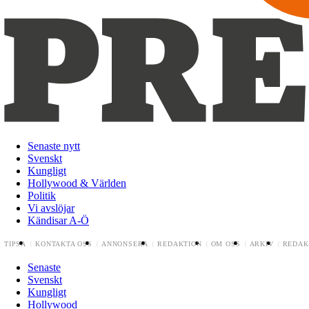
Senaste nytt
Svenskt
Kungligt
Hollywood & Världen
Politik
Vi avslöjar
Kändisar A-Ö
TIPSA
KONTAKTA OSS
ANNONSERA
REDAKTION
OM OSS
ARKIV
REDAK
Senaste
Svenskt
Kungligt
Hollywood