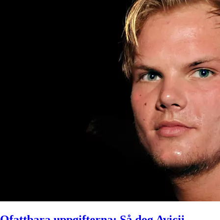
Ofattbara uppgifterna: Så dog Avicii