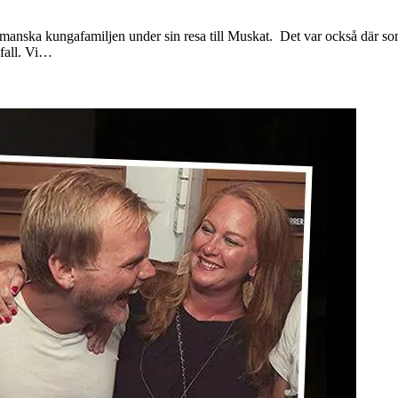
manska kungafamiljen under sin resa till Muskat. Det var också där som
 fall. Vi…