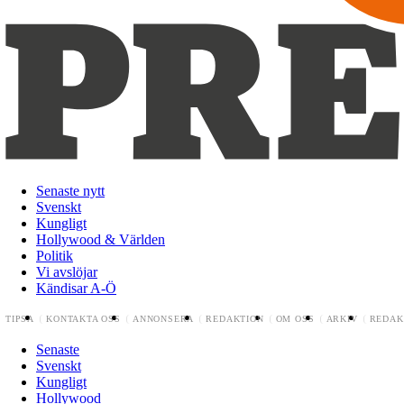
Senaste nytt
Svenskt
Kungligt
Hollywood & Världen
Politik
Vi avslöjar
Kändisar A-Ö
TIPSA
KONTAKTA OSS
ANNONSERA
REDAKTION
OM OSS
ARKIV
REDAK
Senaste
Svenskt
Kungligt
Hollywood