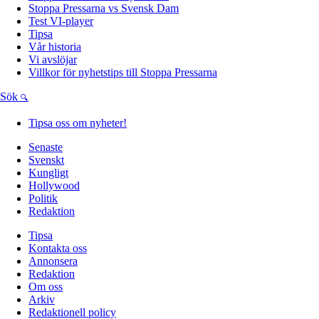
Stoppa Pressarna vs Svensk Dam
Test VI-player
Tipsa
Vår historia
Vi avslöjar
Villkor för nyhetstips till Stoppa Pressarna
Sök
Tipsa oss om nyheter!
Senaste
Svenskt
Kungligt
Hollywood
Politik
Redaktion
Tipsa
Kontakta oss
Annonsera
Redaktion
Om oss
Arkiv
Redaktionell policy