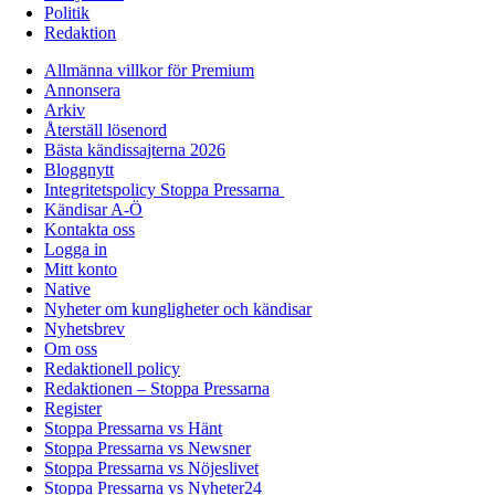
Politik
Redaktion
Allmänna villkor för Premium
Annonsera
Arkiv
Återställ lösenord
Bästa kändissajterna 2026
Bloggnytt
Integritetspolicy Stoppa Pressarna
Kändisar A-Ö
Kontakta oss
Logga in
Mitt konto
Native
Nyheter om kungligheter och kändisar
Nyhetsbrev
Om oss
Redaktionell policy
Redaktionen – Stoppa Pressarna
Register
Stoppa Pressarna vs Hänt
Stoppa Pressarna vs Newsner
Stoppa Pressarna vs Nöjeslivet
Stoppa Pressarna vs Nyheter24