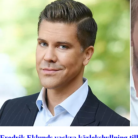
Fredrik Eklunds vackra kärlekshyllning ti