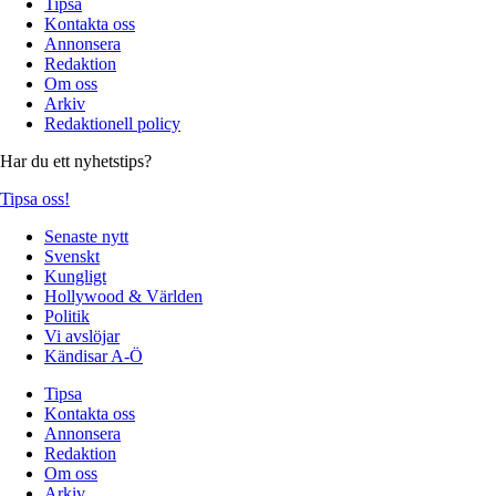
Tipsa
Kontakta oss
Annonsera
Redaktion
Om oss
Arkiv
Redaktionell policy
Har du ett nyhetstips?
Tipsa oss!
Senaste nytt
Svenskt
Kungligt
Hollywood & Världen
Politik
Vi avslöjar
Kändisar A-Ö
Tipsa
Kontakta oss
Annonsera
Redaktion
Om oss
Arkiv