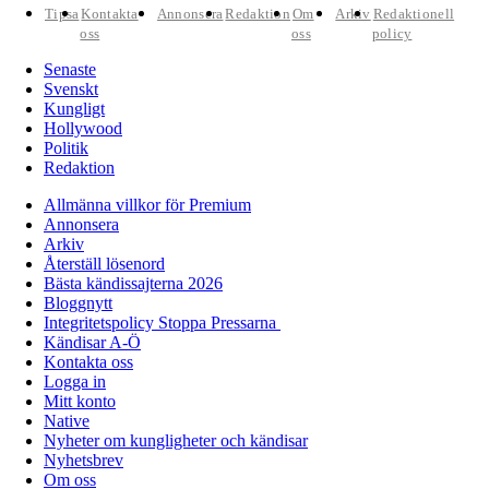
Tipsa
Kontakta
Annonsera
Redaktion
Om
Arkiv
Redaktionell
oss
oss
policy
Senaste
Svenskt
Kungligt
Hollywood
Politik
Redaktion
Allmänna villkor för Premium
Annonsera
Arkiv
Återställ lösenord
Bästa kändissajterna 2026
Bloggnytt
Integritetspolicy Stoppa Pressarna
Kändisar A-Ö
Kontakta oss
Logga in
Mitt konto
Native
Nyheter om kungligheter och kändisar
Nyhetsbrev
Om oss