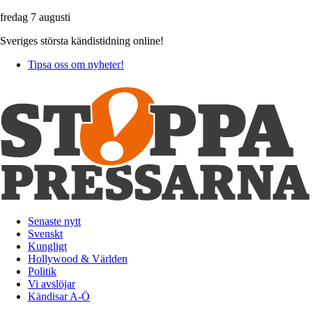
fredag 7 augusti
Sveriges största kändistidning online!
Tipsa oss om nyheter!
Senaste nytt
Svenskt
Kungligt
Hollywood & Världen
Politik
Vi avslöjar
Kändisar A-Ö