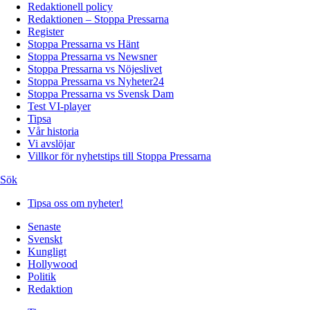
Redaktionell policy
Redaktionen – Stoppa Pressarna
Register
Stoppa Pressarna vs Hänt
Stoppa Pressarna vs Newsner
Stoppa Pressarna vs Nöjeslivet
Stoppa Pressarna vs Nyheter24
Stoppa Pressarna vs Svensk Dam
Test VI-player
Tipsa
Vår historia
Vi avslöjar
Villkor för nyhetstips till Stoppa Pressarna
Sök
Tipsa oss om nyheter!
Senaste
Svenskt
Kungligt
Hollywood
Politik
Redaktion