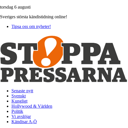
torsdag 6 augusti
Sveriges största kändistidning online!
Tipsa oss om nyheter!
Senaste nytt
Svenskt
Kungligt
Hollywood & Världen
Politik
Vi avslöjar
Kändisar A-Ö