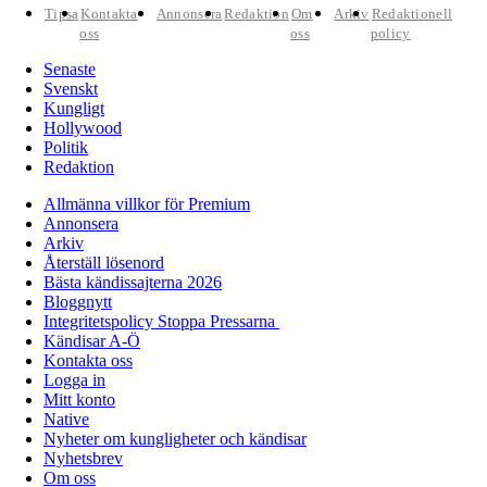
Tipsa
Kontakta
Annonsera
Redaktion
Om
Arkiv
Redaktionell
oss
oss
policy
Senaste
Svenskt
Kungligt
Hollywood
Politik
Redaktion
Allmänna villkor för Premium
Annonsera
Arkiv
Återställ lösenord
Bästa kändissajterna 2026
Bloggnytt
Integritetspolicy Stoppa Pressarna
Kändisar A-Ö
Kontakta oss
Logga in
Mitt konto
Native
Nyheter om kungligheter och kändisar
Nyhetsbrev
Om oss