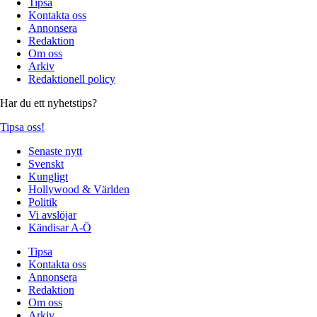
Tipsa
Kontakta oss
Annonsera
Redaktion
Om oss
Arkiv
Redaktionell policy
Har du ett nyhetstips?
Tipsa oss!
Senaste nytt
Svenskt
Kungligt
Hollywood & Världen
Politik
Vi avslöjar
Kändisar A-Ö
Tipsa
Kontakta oss
Annonsera
Redaktion
Om oss
Arkiv