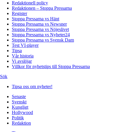
Redaktionell policy
Redaktionen – Stoppa Pressarna
Register
Stoppa Pressarna vs Hänt
Stoppa Pressarna vs Newsner
Stoppa Pressarna vs Nöjeslivet
Stoppa Pressarna vs Nyheter24
Stoppa Pressarna vs Svensk Dam
Test VI-player
Tipsa
Vår historia
Vi avslöjar
Villkor för nyhetstips till Stoppa Pressarna
Sök
Tipsa oss om nyheter!
Senaste
Svenskt
Kungligt
Hollywood
Politik
Redaktion