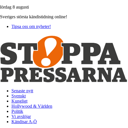
lördag 8 augusti
Sveriges största kändistidning online!
Tipsa oss om nyheter!
Senaste nytt
Svenskt
Kungligt
Hollywood & Världen
Politik
Vi avslöjar
Kändisar A-Ö