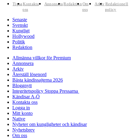
Tipsa
Kontakta
Annonsera
Redaktion
Om
Arkiv
Redaktionell
oss
oss
policy
Senaste
Svenskt
Kungligt
Hollywood
Politik
Redaktion
Allmänna villkor för Premium
Annonsera
Arkiv
Återställ lösenord
Bästa kändissajterna 2026
Bloggnytt
Integritetspolicy Stoppa Pressarna
Kändisar A-Ö
Kontakta oss
Logga in
Mitt konto
Native
Nyheter om kungligheter och kändisar
Nyhetsbrev
Om oss