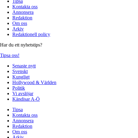
Tipsa
Kontakta oss
Annonsera
Redaktion
Om oss
Arkiv
Redaktionell policy
Har du ett nyhetstips?
Tipsa oss!
Senaste nytt
Svenskt
Kungligt
Hollywood & Världen
Politik
Vi avslöjar
Kändisar A-Ö
Tipsa
Kontakta oss
Annonsera
Redaktion
Om oss
Arkiv