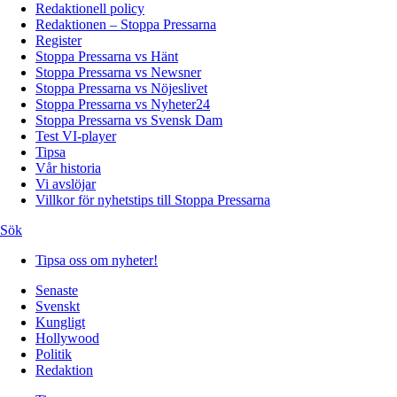
Redaktionell policy
Redaktionen – Stoppa Pressarna
Register
Stoppa Pressarna vs Hänt
Stoppa Pressarna vs Newsner
Stoppa Pressarna vs Nöjeslivet
Stoppa Pressarna vs Nyheter24
Stoppa Pressarna vs Svensk Dam
Test VI-player
Tipsa
Vår historia
Vi avslöjar
Villkor för nyhetstips till Stoppa Pressarna
Sök
Tipsa oss om nyheter!
Senaste
Svenskt
Kungligt
Hollywood
Politik
Redaktion