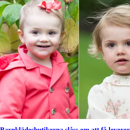
Barnklädesbutikerna slåss om att få leverera