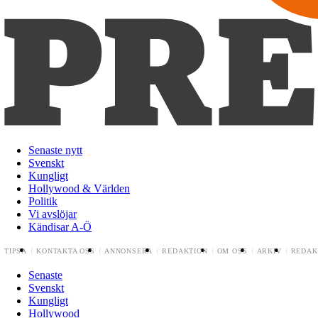
Senaste nytt
Svenskt
Kungligt
Hollywood & Världen
Politik
Vi avslöjar
Kändisar A-Ö
TIPSA
KONTAKTA OSS
ANNONSERA
REDAKTION
OM OSS
ARKIV
REDAK
Senaste
Svenskt
Kungligt
Hollywood