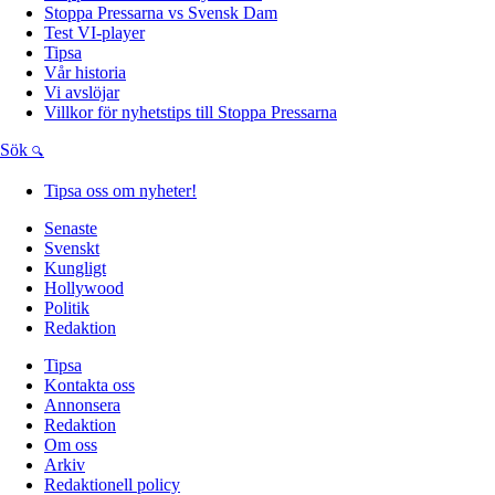
Stoppa Pressarna vs Svensk Dam
Test VI-player
Tipsa
Vår historia
Vi avslöjar
Villkor för nyhetstips till Stoppa Pressarna
Sök
Tipsa oss om nyheter!
Senaste
Svenskt
Kungligt
Hollywood
Politik
Redaktion
Tipsa
Kontakta oss
Annonsera
Redaktion
Om oss
Arkiv
Redaktionell policy