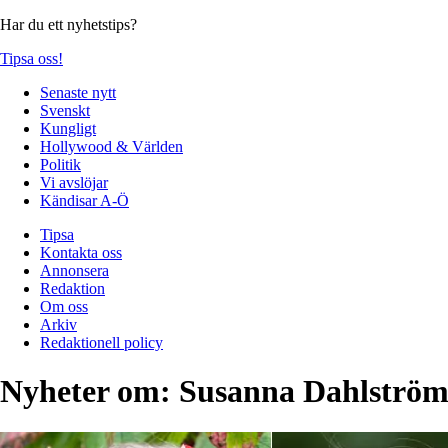
Har du ett nyhetstips?
Tipsa oss!
Senaste nytt
Svenskt
Kungligt
Hollywood & Världen
Politik
Vi avslöjar
Kändisar A-Ö
Tipsa
Kontakta oss
Annonsera
Redaktion
Om oss
Arkiv
Redaktionell policy
Nyheter om:
Susanna Dahlströ