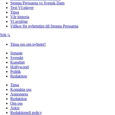
Stoppa Pressarna vs Svensk Dam
Test VI-player
Tipsa
Vår historia
Vi avslöjar
Villkor för nyhetstips till Stoppa Pressarna
Sök
Tipsa oss om nyheter!
Senaste
Svenskt
Kungligt
Hollywood
Politik
Redaktion
Tipsa
Kontakta oss
Annonsera
Redaktion
Om oss
Arkiv
Redaktionell policy