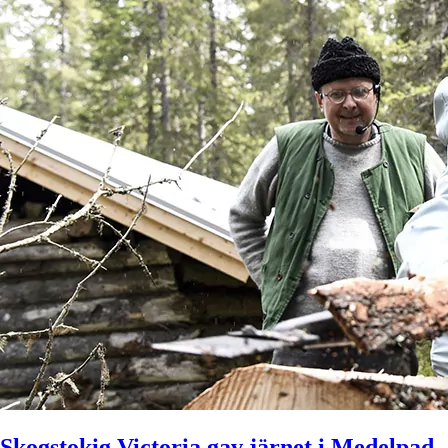
Skogstokig Victoria gav järnet i Medelpad