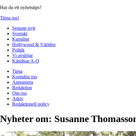
Har du ett nyhetstips?
Tipsa oss!
Senaste nytt
Svenskt
Kungligt
Hollywood & Världen
Politik
Vi avslöjar
Kändisar A-Ö
Tipsa
Kontakta oss
Annonsera
Redaktion
Om oss
Arkiv
Redaktionell policy
Nyheter om:
Susanne Thomasso