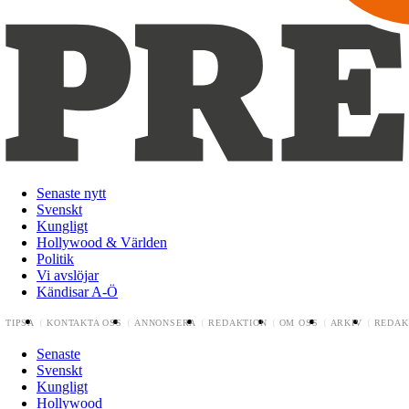
Senaste nytt
Svenskt
Kungligt
Hollywood & Världen
Politik
Vi avslöjar
Kändisar A-Ö
TIPSA
KONTAKTA OSS
ANNONSERA
REDAKTION
OM OSS
ARKIV
REDAK
Senaste
Svenskt
Kungligt
Hollywood