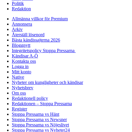
Politik
Redaktion
Allmänna villkor för Premium
Annonsera
Arkiv
Återställ lösenord
Bästa kändissajterna 2026
Bloggnytt
Integritetspolicy Stoppa Pressarna
Kändisar A-Ö
Kontakta oss
Logga in
Mitt konto
Native
Nyheter om kungligheter och kändisar
Nyhetsbrev
Om oss
Redaktionell policy
Redaktionen – Stoppa Pressarna
Register
Stoppa Pressarna vs Hänt
Stoppa Pressarna vs Newsner
Stoppa Pressarna vs Nöjeslivet
Stoppa Pressarna vs Nyheter24