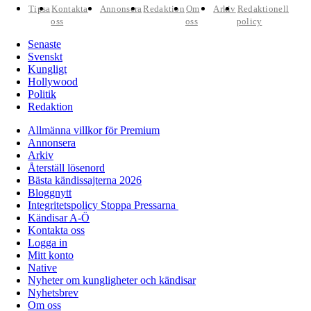
Tipsa
Kontakta
Annonsera
Redaktion
Om
Arkiv
Redaktionell
oss
oss
policy
Senaste
Svenskt
Kungligt
Hollywood
Politik
Redaktion
Allmänna villkor för Premium
Annonsera
Arkiv
Återställ lösenord
Bästa kändissajterna 2026
Bloggnytt
Integritetspolicy Stoppa Pressarna
Kändisar A-Ö
Kontakta oss
Logga in
Mitt konto
Native
Nyheter om kungligheter och kändisar
Nyhetsbrev
Om oss