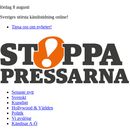
lördag 8 augusti
Sveriges största kändistidning online!
Tipsa oss om nyheter!
Senaste nytt
Svenskt
Kungligt
Hollywood & Världen
Politik
Vi avslöjar
Kändisar A-Ö