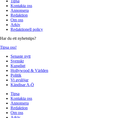
Tipsa
Kontakta oss
Annonsera
Redaktion
Om oss
Arkiv
Redaktionell policy
Har du ett nyhetstips?
Tipsa oss!
Senaste nytt
Svenskt
Kungligt
Hollywood & Världen
Politik
Vi avslöjar
Kändisar A-Ö
Tipsa
Kontakta oss
Annonsera
Redaktion
Om oss
Arkiv