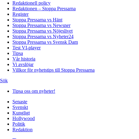
Redaktionell policy
Redaktionen – Stoppa Pressarna
Register
Stoppa Pressarna vs Hänt
Stoppa Pressarna vs Newsner
Stoppa Pressarna vs Nöjeslivet
Stoppa Pressarna vs Nyheter24
Stoppa Pressarna vs Svensk Dam
Test VI-player
Tipsa
Vår historia
Vi avslöjar
Villkor för nyhetstips till Stoppa Pressarna
Sök
Tipsa oss om nyheter!
Senaste
Svenskt
Kungligt
Hollywood
Politik
Redaktion