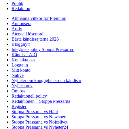
Politik
Redaktion
Allmänna villkor för Premium
Annonsera
Arkiv
Återställ lösenord
Bästa kändissajterna 2026
Bloggnytt
Integritetspolicy Stoppa Pressarna
Kändisar A-Ö
Kontakta oss
Logga in
Mitt konto
Native
Nyheter om kungligheter och kändisar
Nyhetsbrev
Om oss
Redaktionell policy
Redaktionen – Stoppa Pressarna
Register
Stoppa Pressarna vs Hänt
Stoppa Pressarna vs Newsner
Stoppa Pressarna vs Nöjeslivet
Stoppa Pressarna vs Nyheter24