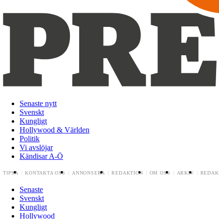
Senaste nytt
Svenskt
Kungligt
Hollywood & Världen
Politik
Vi avslöjar
Kändisar A-Ö
TIPSA
KONTAKTA OSS
ANNONSERA
REDAKTION
OM OSS
ARKIV
REDAK
Senaste
Svenskt
Kungligt
Hollywood