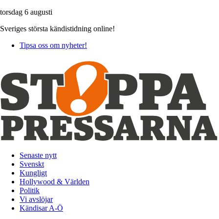
torsdag 6 augusti
Sveriges största kändistidning online!
Tipsa oss om nyheter!
Senaste nytt
Svenskt
Kungligt
Hollywood & Världen
Politik
Vi avslöjar
Kändisar A-Ö