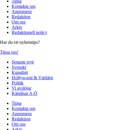
Tipsa
Kontakta oss
Annonsera
Redaktion
Om oss
Arkiv
Redaktionell policy
Har du ett nyhetstips?
Tipsa oss!
Senaste nytt
Svenskt
Kungligt
Hollywood & Världen
Politik
Vi avslöjar
Kändisar A-Ö
Tipsa
Kontakta oss
Annonsera
Redaktion
Om oss
Arkiv