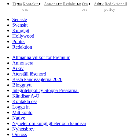
Tipsa
Kontakta
Annonsera
Redaktion
Om
Arkiv
Redaktionell
oss
oss
policy
Senaste
Svenskt
Kungligt
Hollywood
Politik
Redaktion
Allmänna villkor för Premium
Annonsera
Arkiv
Återställ lösenord
Bästa kändissajterna 2026
Bloggnytt
Integritetspolicy Stoppa Pressarna
Kändisar A-Ö
Kontakta oss
Logga in
Mitt konto
Native
Nyheter om kungligheter och kändisar
Nyhetsbrev
Om oss