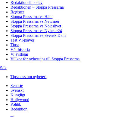
Redaktionell policy
Redaktionen – Stoppa Pressarna
Register
Stoppa Pressarna vs Hänt
Stoppa Pressarna vs Newsner
Stoppa Pressarna vs Nöjeslivet
Stoppa Pressarna vs Nyheter24
Stoppa Pressarna vs Svensk Dam
Test VI-player
Tipsa
Vår historia
Vi avslöjar
Villkor för nyhetstips till Stoppa Pressarna
Sök
Tipsa oss om nyheter!
Senaste
Svenskt
Kungligt
Hollywood
Politik
Redaktion