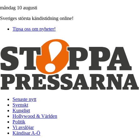
måndag 10 augusti
Sveriges största kändistidning online!
Tipsa oss om nyheter!
Senaste nytt
Svenskt
Kungligt
Hollywood & Världen
Politik
Vi avslöjar
Kändisar A-Ö