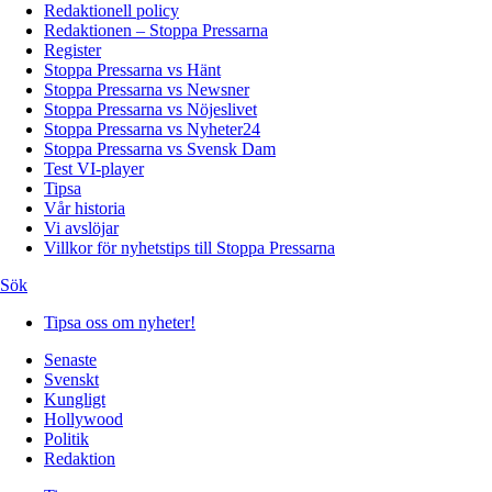
Redaktionell policy
Redaktionen – Stoppa Pressarna
Register
Stoppa Pressarna vs Hänt
Stoppa Pressarna vs Newsner
Stoppa Pressarna vs Nöjeslivet
Stoppa Pressarna vs Nyheter24
Stoppa Pressarna vs Svensk Dam
Test VI-player
Tipsa
Vår historia
Vi avslöjar
Villkor för nyhetstips till Stoppa Pressarna
Sök
Tipsa oss om nyheter!
Senaste
Svenskt
Kungligt
Hollywood
Politik
Redaktion