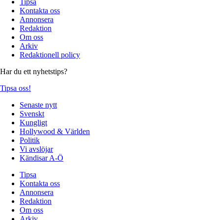
Tipsa
Kontakta oss
Annonsera
Redaktion
Om oss
Arkiv
Redaktionell policy
Har du ett nyhetstips?
Tipsa oss!
Senaste nytt
Svenskt
Kungligt
Hollywood & Världen
Politik
Vi avslöjar
Kändisar A-Ö
Tipsa
Kontakta oss
Annonsera
Redaktion
Om oss
Arkiv