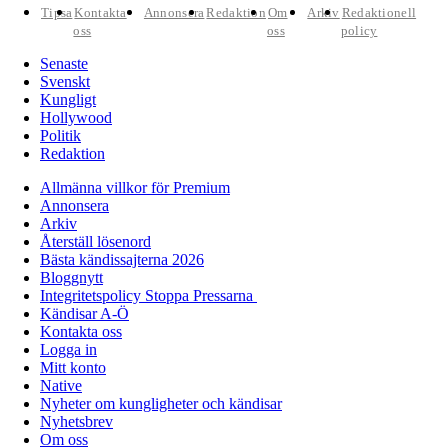
Tipsa
Kontakta
Annonsera
Redaktion
Om
Arkiv
Redaktionell
oss
oss
policy
Senaste
Svenskt
Kungligt
Hollywood
Politik
Redaktion
Allmänna villkor för Premium
Annonsera
Arkiv
Återställ lösenord
Bästa kändissajterna 2026
Bloggnytt
Integritetspolicy Stoppa Pressarna
Kändisar A-Ö
Kontakta oss
Logga in
Mitt konto
Native
Nyheter om kungligheter och kändisar
Nyhetsbrev
Om oss