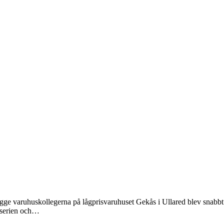
gge varuhuskollegerna på lågprisvaruhuset Gekås i Ullared blev snabbt
amserien och…