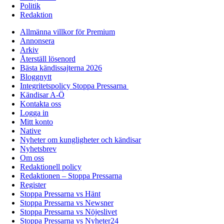
Politik
Redaktion
Allmänna villkor för Premium
Annonsera
Arkiv
Återställ lösenord
Bästa kändissajterna 2026
Bloggnytt
Integritetspolicy Stoppa Pressarna
Kändisar A-Ö
Kontakta oss
Logga in
Mitt konto
Native
Nyheter om kungligheter och kändisar
Nyhetsbrev
Om oss
Redaktionell policy
Redaktionen – Stoppa Pressarna
Register
Stoppa Pressarna vs Hänt
Stoppa Pressarna vs Newsner
Stoppa Pressarna vs Nöjeslivet
Stoppa Pressarna vs Nyheter24