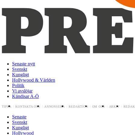
Senaste nytt
Svenskt
Kungligt
Hollywood & Världen
Politik
Vi avslöjar
Kändisar A-Ö
TIPSA
KONTAKTA OSS
ANNONSERA
REDAKTION
OM OSS
ARKIV
REDAK
Senaste
Svenskt
Kungligt
Hollywood