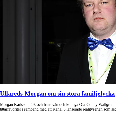
Ullareds-Morgan om sin stora familjelycka
Morgan Karlsson, 49, och hans vän och kollega Ola-Conny Wallgren, 58
tittarfavoriter i samband med att Kanal 5 lanserade realityserien som