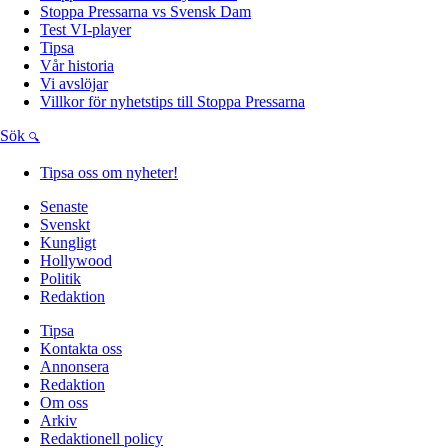
Stoppa Pressarna vs Svensk Dam
Test VI-player
Tipsa
Vår historia
Vi avslöjar
Villkor för nyhetstips till Stoppa Pressarna
Sök
Tipsa oss om nyheter!
Senaste
Svenskt
Kungligt
Hollywood
Politik
Redaktion
Tipsa
Kontakta oss
Annonsera
Redaktion
Om oss
Arkiv
Redaktionell policy