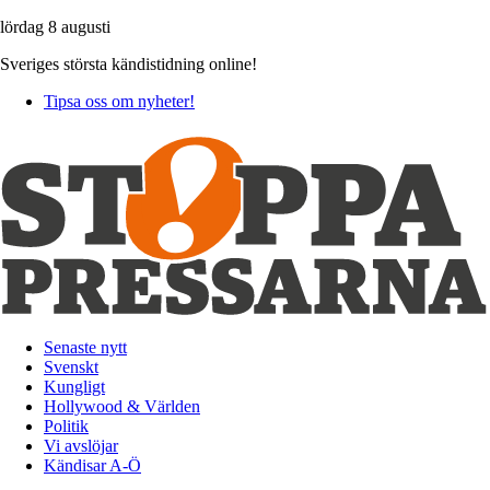
lördag 8 augusti
Sveriges största kändistidning online!
Tipsa oss om nyheter!
Senaste nytt
Svenskt
Kungligt
Hollywood & Världen
Politik
Vi avslöjar
Kändisar A-Ö