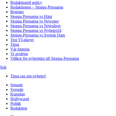
Redaktionell policy
Redaktionen – Stoppa Pressarna
Register
Stoppa Pressarna vs Hänt
Stoppa Pressarna vs Newsner
Stoppa Pressarna vs Nöjeslivet
Stoppa Pressarna vs Nyheter24
Stoppa Pressarna vs Svensk Dam
Test VI-player
Tipsa
Vår historia
Vi avslöjar
Villkor för nyhetstips till Stoppa Pressarna
Sök
Tipsa oss om nyheter!
Senaste
Svenskt
Kungligt
Hollywood
Politik
Redaktion