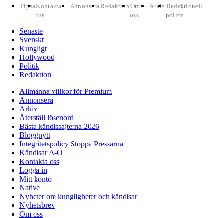
Tipsa
Kontakta
Annonsera
Redaktion
Om
Arkiv
Redaktionell
oss
oss
policy
Senaste
Svenskt
Kungligt
Hollywood
Politik
Redaktion
Allmänna villkor för Premium
Annonsera
Arkiv
Återställ lösenord
Bästa kändissajterna 2026
Bloggnytt
Integritetspolicy Stoppa Pressarna
Kändisar A-Ö
Kontakta oss
Logga in
Mitt konto
Native
Nyheter om kungligheter och kändisar
Nyhetsbrev
Om oss