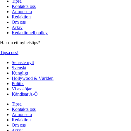
Tipsa
Kontakta oss
Annonsera
Redaktion
Om oss
Arkiv
Redaktionell policy
Har du ett nyhetstips?
Tipsa oss!
Senaste nytt
Svenskt
Kungligt
Hollywood & Världen
Politik
Vi avslöjar
Kändisar A-Ö
Tipsa
Kontakta oss
Annonsera
Redaktion
Om oss
Arkiv