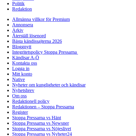
Politik
Redaktion
Allmänna villkor för Premium
Annonsera
Arkiv
Återställ lösenord
Bästa kändissajterna 2026
Bloggnytt
Integritetspolicy Stoppa Pressarna
Kändisar A-Ö
Kontakta oss
Logga in
Mitt konto
Native
Nyheter om kungligheter och kändisar
Nyhetsbrev
Om oss
Redaktionell policy
Redaktionen – Stoppa Pressarna
Register
Stoppa Pressarna vs Hänt
Stoppa Pressarna vs Newsner
Stoppa Pressarna vs Nöjeslivet
Stoppa Pressarna vs Nyheter24