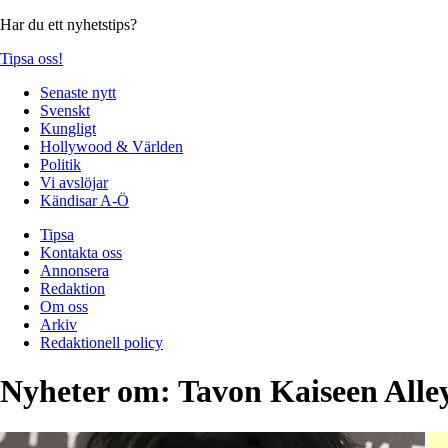
Har du ett nyhetstips?
Tipsa oss!
Senaste nytt
Svenskt
Kungligt
Hollywood & Världen
Politik
Vi avslöjar
Kändisar A-Ö
Tipsa
Kontakta oss
Annonsera
Redaktion
Om oss
Arkiv
Redaktionell policy
Nyheter om:
Tavon Kaiseen Alle