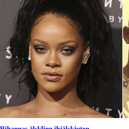
Rihannas älskling ihjälskjuten