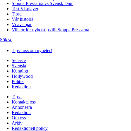
Stoppa Pressarna vs Svensk Dam
Test VI-player
Tipsa
Vår historia
Vi avslöjar
Villkor för nyhetstips till Stoppa Pressarna
Sök
Tipsa oss om nyheter!
Senaste
Svenskt
Kungligt
Hollywood
Politik
Redaktion
Tipsa
Kontakta oss
Annonsera
Redaktion
Om oss
Arkiv
Redaktionell policy