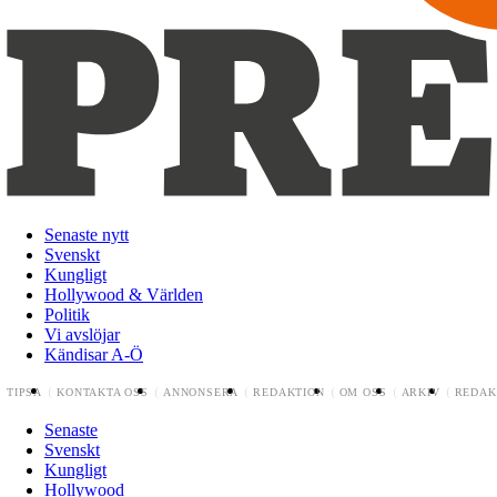
Senaste nytt
Svenskt
Kungligt
Hollywood & Världen
Politik
Vi avslöjar
Kändisar A-Ö
TIPSA
KONTAKTA OSS
ANNONSERA
REDAKTION
OM OSS
ARKIV
REDAK
Senaste
Svenskt
Kungligt
Hollywood