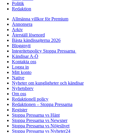
Politik
Redaktion
Allmänna villkor för Premium
Annonsera
Arkiv
Återställ lösenord
Bästa kändissajterna 2026
Bloggnytt
Integritetspolicy Stoppa Pressarna
Kändisar A-Ö
Kontakta oss
Logga in
Mitt konto
Native
Nyheter om kungligheter och kändisar
Nyhetsbrev
Om oss
Redaktionell policy
Redaktionen – Stoppa Pressarna
Register
Stoppa Pressarna vs Hänt
Stoppa Pressarna vs Newsner
Stoppa Pressarna vs Nöjeslivet
Stoppa Pressarna vs Nyheter24