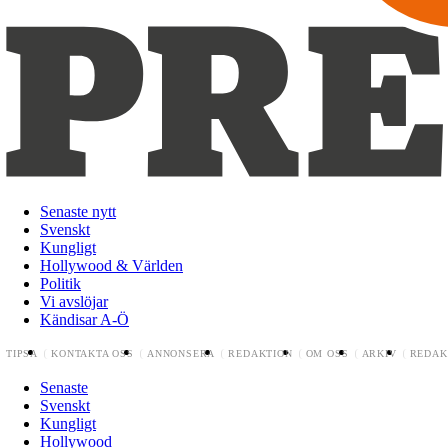
Senaste nytt
Svenskt
Kungligt
Hollywood & Världen
Politik
Vi avslöjar
Kändisar A-Ö
TIPSA
KONTAKTA OSS
ANNONSERA
REDAKTION
OM OSS
ARKIV
REDAK
Senaste
Svenskt
Kungligt
Hollywood