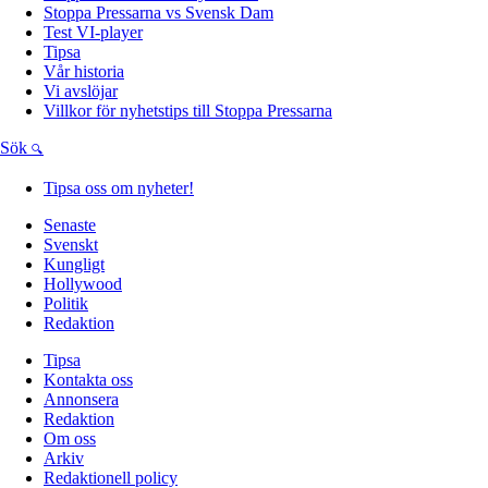
Stoppa Pressarna vs Svensk Dam
Test VI-player
Tipsa
Vår historia
Vi avslöjar
Villkor för nyhetstips till Stoppa Pressarna
Sök
Tipsa oss om nyheter!
Senaste
Svenskt
Kungligt
Hollywood
Politik
Redaktion
Tipsa
Kontakta oss
Annonsera
Redaktion
Om oss
Arkiv
Redaktionell policy