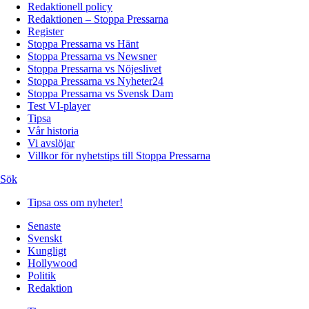
Redaktionell policy
Redaktionen – Stoppa Pressarna
Register
Stoppa Pressarna vs Hänt
Stoppa Pressarna vs Newsner
Stoppa Pressarna vs Nöjeslivet
Stoppa Pressarna vs Nyheter24
Stoppa Pressarna vs Svensk Dam
Test VI-player
Tipsa
Vår historia
Vi avslöjar
Villkor för nyhetstips till Stoppa Pressarna
Sök
Tipsa oss om nyheter!
Senaste
Svenskt
Kungligt
Hollywood
Politik
Redaktion