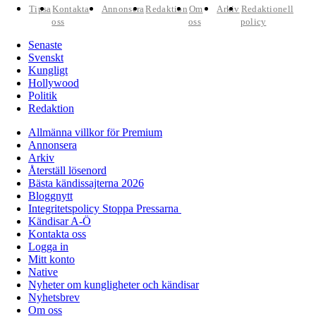
Tipsa
Kontakta
Annonsera
Redaktion
Om
Arkiv
Redaktionell
oss
oss
policy
Senaste
Svenskt
Kungligt
Hollywood
Politik
Redaktion
Allmänna villkor för Premium
Annonsera
Arkiv
Återställ lösenord
Bästa kändissajterna 2026
Bloggnytt
Integritetspolicy Stoppa Pressarna
Kändisar A-Ö
Kontakta oss
Logga in
Mitt konto
Native
Nyheter om kungligheter och kändisar
Nyhetsbrev
Om oss