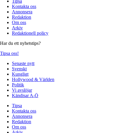
Tipsa
Kontakta oss
Annonsera
Redaktion
Om oss
Arkiv
Redaktionell policy
Har du ett nyhetstips?
Tipsa oss!
Senaste nytt
Svenskt
Kungligt
Hollywood & Världen
Politik
Vi avslöjar
Kändisar A-Ö
Tipsa
Kontakta oss
Annonsera
Redaktion
Om oss
Arkiv