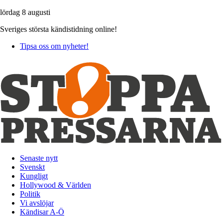
lördag 8 augusti
Sveriges största kändistidning online!
Tipsa oss om nyheter!
Senaste nytt
Svenskt
Kungligt
Hollywood & Världen
Politik
Vi avslöjar
Kändisar A-Ö