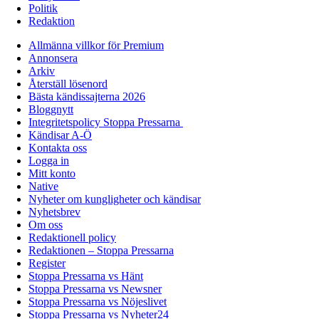
Politik
Redaktion
Allmänna villkor för Premium
Annonsera
Arkiv
Återställ lösenord
Bästa kändissajterna 2026
Bloggnytt
Integritetspolicy Stoppa Pressarna
Kändisar A-Ö
Kontakta oss
Logga in
Mitt konto
Native
Nyheter om kungligheter och kändisar
Nyhetsbrev
Om oss
Redaktionell policy
Redaktionen – Stoppa Pressarna
Register
Stoppa Pressarna vs Hänt
Stoppa Pressarna vs Newsner
Stoppa Pressarna vs Nöjeslivet
Stoppa Pressarna vs Nyheter24