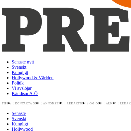
Senaste nytt
Svenskt
Kungligt
Hollywood & Världen
Politik
Vi avslöjar
Kändisar A-Ö
TIPSA
KONTAKTA OSS
ANNONSERA
REDAKTION
OM OSS
ARKIV
REDAK
Senaste
Svenskt
Kungligt
Hollywood