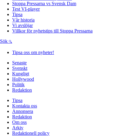
Stoppa Pressarna vs Svensk Dam
Test VI-player
Tipsa
Vår historia
Vi avslöjar
Villkor för nyhetstips till Stoppa Pressarna
Sök
Tipsa oss om nyheter!
Senaste
Svenskt
Kungligt
Hollywood
Politik
Redaktion
Tipsa
Kontakta oss
Annonsera
Redaktion
Om oss
Arkiv
Redaktionell policy