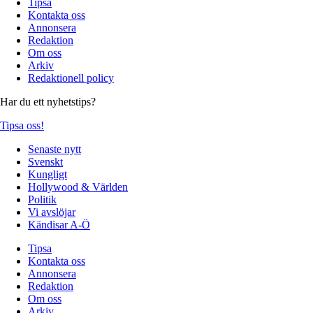
Tipsa
Kontakta oss
Annonsera
Redaktion
Om oss
Arkiv
Redaktionell policy
Har du ett nyhetstips?
Tipsa oss!
Senaste nytt
Svenskt
Kungligt
Hollywood & Världen
Politik
Vi avslöjar
Kändisar A-Ö
Tipsa
Kontakta oss
Annonsera
Redaktion
Om oss
Arkiv