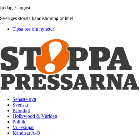
fredag 7 augusti
Sveriges största kändistidning online!
Tipsa oss om nyheter!
Senaste nytt
Svenskt
Kungligt
Hollywood & Världen
Politik
Vi avslöjar
Kändisar A-Ö