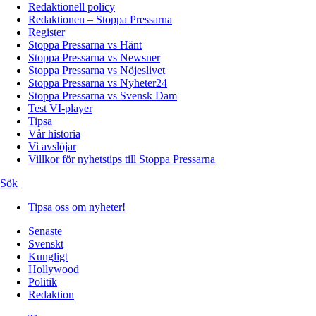
Redaktionell policy
Redaktionen – Stoppa Pressarna
Register
Stoppa Pressarna vs Hänt
Stoppa Pressarna vs Newsner
Stoppa Pressarna vs Nöjeslivet
Stoppa Pressarna vs Nyheter24
Stoppa Pressarna vs Svensk Dam
Test VI-player
Tipsa
Vår historia
Vi avslöjar
Villkor för nyhetstips till Stoppa Pressarna
Sök
Tipsa oss om nyheter!
Senaste
Svenskt
Kungligt
Hollywood
Politik
Redaktion