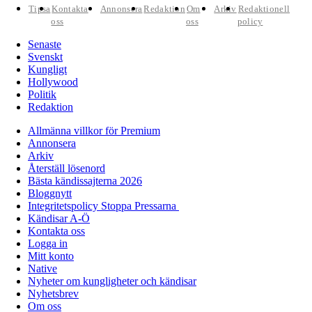
Tipsa
Kontakta
Annonsera
Redaktion
Om
Arkiv
Redaktionell
oss
oss
policy
Senaste
Svenskt
Kungligt
Hollywood
Politik
Redaktion
Allmänna villkor för Premium
Annonsera
Arkiv
Återställ lösenord
Bästa kändissajterna 2026
Bloggnytt
Integritetspolicy Stoppa Pressarna
Kändisar A-Ö
Kontakta oss
Logga in
Mitt konto
Native
Nyheter om kungligheter och kändisar
Nyhetsbrev
Om oss