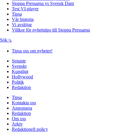
Stoppa Pressarna vs Svensk Dam
Test VI-player
Tipsa
Vår historia
Vi avslöjar
Villkor för nyhetstips till Stoppa Pressarna
Sök
Tipsa oss om nyheter!
Senaste
Svenskt
Kungligt
Hollywood
Politik
Redaktion
Tipsa
Kontakta oss
Annonsera
Redaktion
Om oss
Arkiv
Redaktionell policy