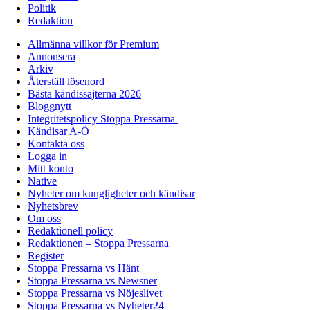
Politik
Redaktion
Allmänna villkor för Premium
Annonsera
Arkiv
Återställ lösenord
Bästa kändissajterna 2026
Bloggnytt
Integritetspolicy Stoppa Pressarna
Kändisar A-Ö
Kontakta oss
Logga in
Mitt konto
Native
Nyheter om kungligheter och kändisar
Nyhetsbrev
Om oss
Redaktionell policy
Redaktionen – Stoppa Pressarna
Register
Stoppa Pressarna vs Hänt
Stoppa Pressarna vs Newsner
Stoppa Pressarna vs Nöjeslivet
Stoppa Pressarna vs Nyheter24