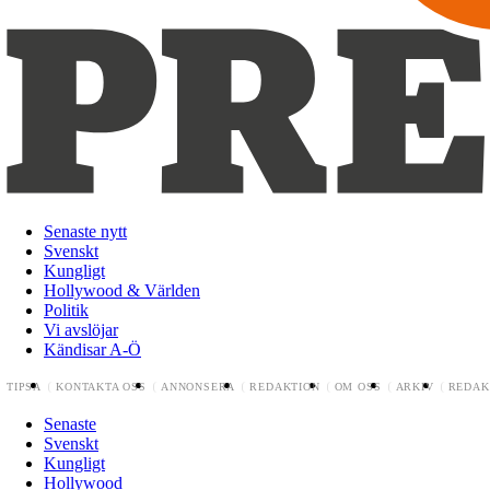
Senaste nytt
Svenskt
Kungligt
Hollywood & Världen
Politik
Vi avslöjar
Kändisar A-Ö
TIPSA
KONTAKTA OSS
ANNONSERA
REDAKTION
OM OSS
ARKIV
REDAK
Senaste
Svenskt
Kungligt
Hollywood