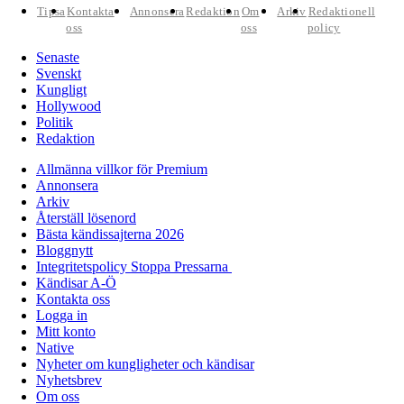
Tipsa
Kontakta
Annonsera
Redaktion
Om
Arkiv
Redaktionell
oss
oss
policy
Senaste
Svenskt
Kungligt
Hollywood
Politik
Redaktion
Allmänna villkor för Premium
Annonsera
Arkiv
Återställ lösenord
Bästa kändissajterna 2026
Bloggnytt
Integritetspolicy Stoppa Pressarna
Kändisar A-Ö
Kontakta oss
Logga in
Mitt konto
Native
Nyheter om kungligheter och kändisar
Nyhetsbrev
Om oss