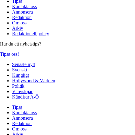
Tipsa
Kontakta oss
Annonsera
Redaktion
Om oss
Arkiv
Redaktionell policy
Har du ett nyhetstips?
Tipsa oss!
Senaste nytt
Svenskt
Kungligt
Hollywood & Världen
Politik
Vi avslöjar
Kändisar A-Ö
Tipsa
Kontakta oss
Annonsera
Redaktion
Om oss
Arkiv