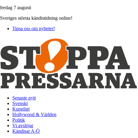
fredag 7 augusti
Sveriges största kändistidning online!
Tipsa oss om nyheter!
Senaste nytt
Svenskt
Kungligt
Hollywood & Världen
Politik
Vi avslöjar
Kändisar A-Ö