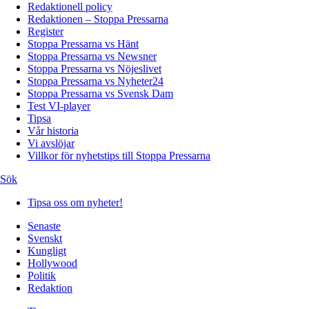
Redaktionell policy
Redaktionen – Stoppa Pressarna
Register
Stoppa Pressarna vs Hänt
Stoppa Pressarna vs Newsner
Stoppa Pressarna vs Nöjeslivet
Stoppa Pressarna vs Nyheter24
Stoppa Pressarna vs Svensk Dam
Test VI-player
Tipsa
Vår historia
Vi avslöjar
Villkor för nyhetstips till Stoppa Pressarna
Sök
Tipsa oss om nyheter!
Senaste
Svenskt
Kungligt
Hollywood
Politik
Redaktion