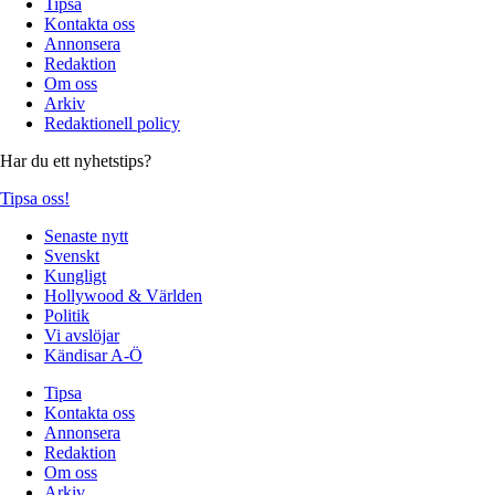
Tipsa
Kontakta oss
Annonsera
Redaktion
Om oss
Arkiv
Redaktionell policy
Har du ett nyhetstips?
Tipsa oss!
Senaste nytt
Svenskt
Kungligt
Hollywood & Världen
Politik
Vi avslöjar
Kändisar A-Ö
Tipsa
Kontakta oss
Annonsera
Redaktion
Om oss
Arkiv