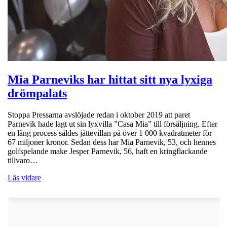
Mia Parneviks har hittat sitt nya lyxiga
drömpalats
Stoppa Pressarna avslöjade redan i oktober 2019 att paret
Parnevik hade lagt ut sin lyxvilla ”Casa Mia” till försäljning. Efter
en lång process såldes jättevillan på över 1 000 kvadratmeter för
67 miljoner kronor. Sedan dess har Mia Parnevik, 53, och hennes
golfspelande make Jesper Parnevik, 56, haft en kringflackande
tillvaro…
Läs vidare