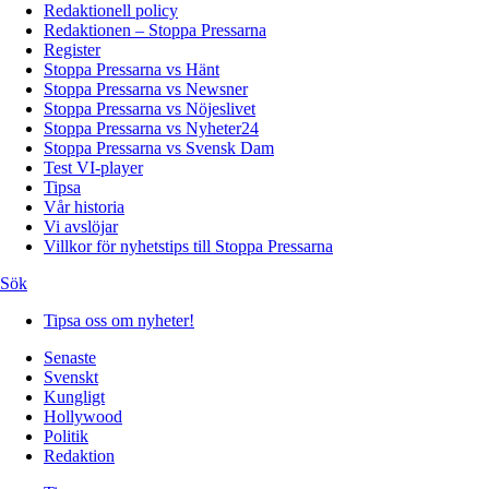
Redaktionell policy
Redaktionen – Stoppa Pressarna
Register
Stoppa Pressarna vs Hänt
Stoppa Pressarna vs Newsner
Stoppa Pressarna vs Nöjeslivet
Stoppa Pressarna vs Nyheter24
Stoppa Pressarna vs Svensk Dam
Test VI-player
Tipsa
Vår historia
Vi avslöjar
Villkor för nyhetstips till Stoppa Pressarna
Sök
Tipsa oss om nyheter!
Senaste
Svenskt
Kungligt
Hollywood
Politik
Redaktion