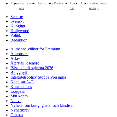
Tipsa
Kontakta
Annonsera
Redaktion
Om
Arkiv
Redaktionell
oss
oss
policy
Senaste
Svenskt
Kungligt
Hollywood
Politik
Redaktion
Allmänna villkor för Premium
Annonsera
Arkiv
Återställ lösenord
Bästa kändissajterna 2026
Bloggnytt
Integritetspolicy Stoppa Pressarna
Kändisar A-Ö
Kontakta oss
Logga in
Mitt konto
Native
Nyheter om kungligheter och kändisar
Nyhetsbrev
Om oss