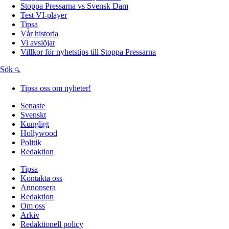
Stoppa Pressarna vs Svensk Dam
Test VI-player
Tipsa
Vår historia
Vi avslöjar
Villkor för nyhetstips till Stoppa Pressarna
Sök
Tipsa oss om nyheter!
Senaste
Svenskt
Kungligt
Hollywood
Politik
Redaktion
Tipsa
Kontakta oss
Annonsera
Redaktion
Om oss
Arkiv
Redaktionell policy