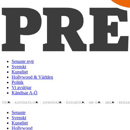
Senaste nytt
Svenskt
Kungligt
Hollywood & Världen
Politik
Vi avslöjar
Kändisar A-Ö
TIPSA
KONTAKTA OSS
ANNONSERA
REDAKTION
OM OSS
ARKIV
REDAK
Senaste
Svenskt
Kungligt
Hollywood