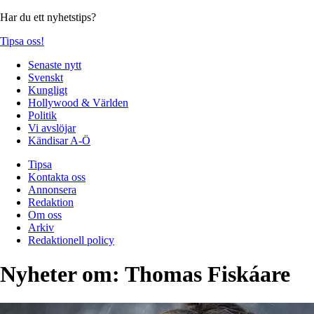
Har du ett nyhetstips?
Tipsa oss!
Senaste nytt
Svenskt
Kungligt
Hollywood & Världen
Politik
Vi avslöjar
Kändisar A-Ö
Tipsa
Kontakta oss
Annonsera
Redaktion
Om oss
Arkiv
Redaktionell policy
Nyheter om:
Thomas Fiskáare