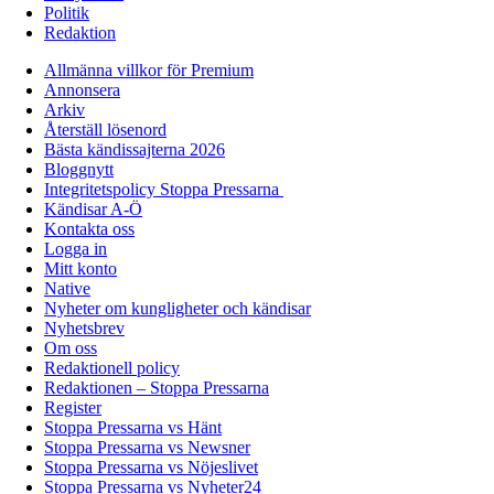
Politik
Redaktion
Allmänna villkor för Premium
Annonsera
Arkiv
Återställ lösenord
Bästa kändissajterna 2026
Bloggnytt
Integritetspolicy Stoppa Pressarna
Kändisar A-Ö
Kontakta oss
Logga in
Mitt konto
Native
Nyheter om kungligheter och kändisar
Nyhetsbrev
Om oss
Redaktionell policy
Redaktionen – Stoppa Pressarna
Register
Stoppa Pressarna vs Hänt
Stoppa Pressarna vs Newsner
Stoppa Pressarna vs Nöjeslivet
Stoppa Pressarna vs Nyheter24