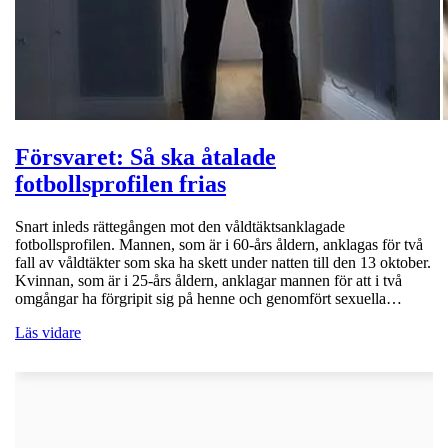
Försvaret: Så ska åtalade
fotbollsprofilen frias
Snart inleds rättegången mot den våldtäktsanklagade
fotbollsprofilen. Mannen, som är i 60-års åldern, anklagas för två
fall av våldtäkter som ska ha skett under natten till den 13 oktober.
Kvinnan, som är i 25-års åldern, anklagar mannen för att i två
omgångar ha förgripit sig på henne och genomfört sexuella…
Läs vidare