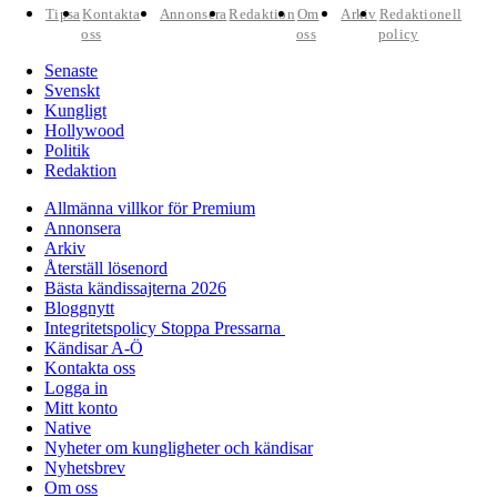
Tipsa
Kontakta
Annonsera
Redaktion
Om
Arkiv
Redaktionell
oss
oss
policy
Senaste
Svenskt
Kungligt
Hollywood
Politik
Redaktion
Allmänna villkor för Premium
Annonsera
Arkiv
Återställ lösenord
Bästa kändissajterna 2026
Bloggnytt
Integritetspolicy Stoppa Pressarna
Kändisar A-Ö
Kontakta oss
Logga in
Mitt konto
Native
Nyheter om kungligheter och kändisar
Nyhetsbrev
Om oss