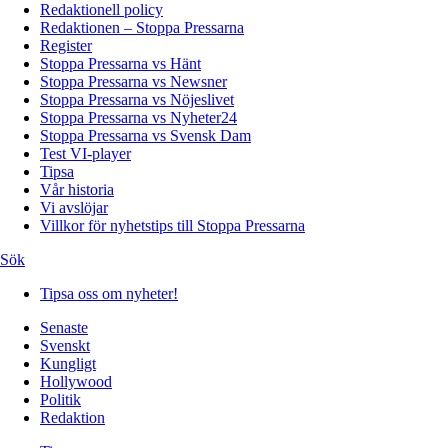
Redaktionell policy
Redaktionen – Stoppa Pressarna
Register
Stoppa Pressarna vs Hänt
Stoppa Pressarna vs Newsner
Stoppa Pressarna vs Nöjeslivet
Stoppa Pressarna vs Nyheter24
Stoppa Pressarna vs Svensk Dam
Test VI-player
Tipsa
Vår historia
Vi avslöjar
Villkor för nyhetstips till Stoppa Pressarna
Sök
Tipsa oss om nyheter!
Senaste
Svenskt
Kungligt
Hollywood
Politik
Redaktion