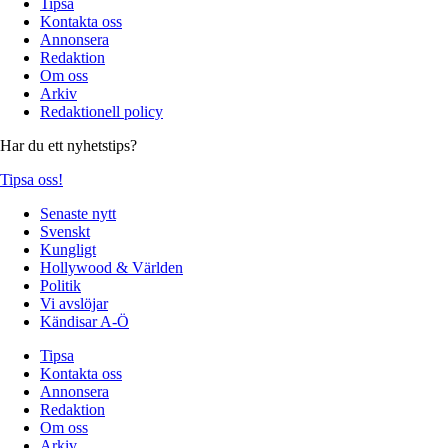
Tipsa
Kontakta oss
Annonsera
Redaktion
Om oss
Arkiv
Redaktionell policy
Har du ett nyhetstips?
Tipsa oss!
Senaste nytt
Svenskt
Kungligt
Hollywood & Världen
Politik
Vi avslöjar
Kändisar A-Ö
Tipsa
Kontakta oss
Annonsera
Redaktion
Om oss
Arkiv