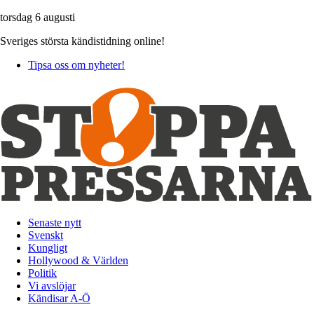
torsdag 6 augusti
Sveriges största kändistidning online!
Tipsa oss om nyheter!
Senaste nytt
Svenskt
Kungligt
Hollywood & Världen
Politik
Vi avslöjar
Kändisar A-Ö