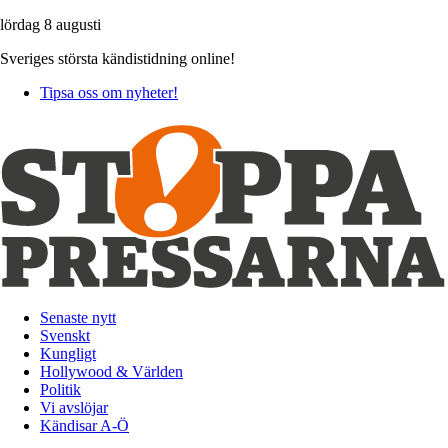
lördag 8 augusti
Sveriges största kändistidning online!
Tipsa oss om nyheter!
Senaste nytt
Svenskt
Kungligt
Hollywood & Världen
Politik
Vi avslöjar
Kändisar A-Ö