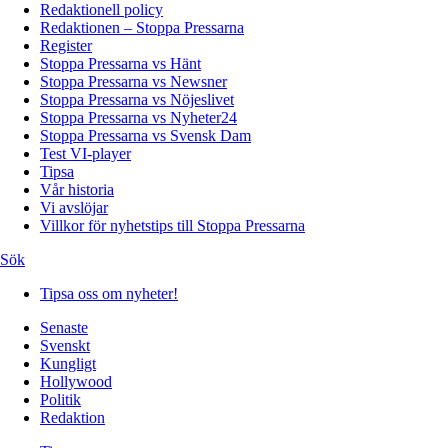
Redaktionell policy
Redaktionen – Stoppa Pressarna
Register
Stoppa Pressarna vs Hänt
Stoppa Pressarna vs Newsner
Stoppa Pressarna vs Nöjeslivet
Stoppa Pressarna vs Nyheter24
Stoppa Pressarna vs Svensk Dam
Test VI-player
Tipsa
Vår historia
Vi avslöjar
Villkor för nyhetstips till Stoppa Pressarna
Sök
Tipsa oss om nyheter!
Senaste
Svenskt
Kungligt
Hollywood
Politik
Redaktion