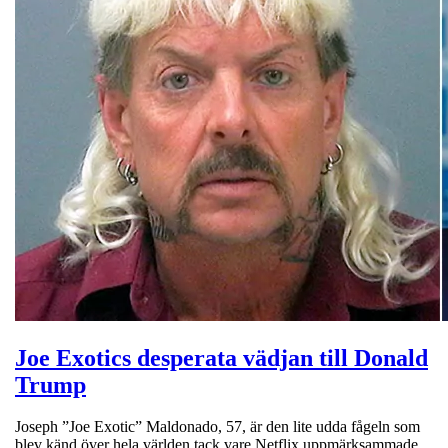
Joe Exotics desperata vädjan till Donald
Trump
Joseph ”Joe Exotic” Maldonado, 57, är den lite udda fågeln som
blev känd över hela världen tack vare Netflix uppmärksammade