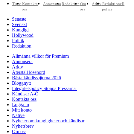
Tipsa
Kontakta
Annonsera
Redaktion
Om
Arkiv
Redaktionell
oss
oss
policy
Senaste
Svenskt
Kungligt
Hollywood
Politik
Redaktion
Allmänna villkor för Premium
Annonsera
Arkiv
Återställ lösenord
Bästa kändissajterna 2026
Bloggnytt
Integritetspolicy Stoppa Pressarna
Kändisar A-Ö
Kontakta oss
Logga in
Mitt konto
Native
Nyheter om kungligheter och kändisar
Nyhetsbrev
Om oss