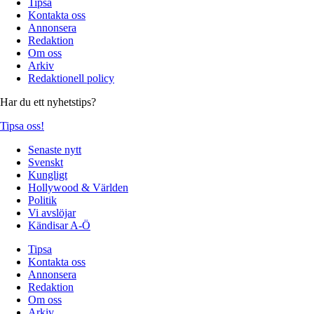
Tipsa
Kontakta oss
Annonsera
Redaktion
Om oss
Arkiv
Redaktionell policy
Har du ett nyhetstips?
Tipsa oss!
Senaste nytt
Svenskt
Kungligt
Hollywood & Världen
Politik
Vi avslöjar
Kändisar A-Ö
Tipsa
Kontakta oss
Annonsera
Redaktion
Om oss
Arkiv