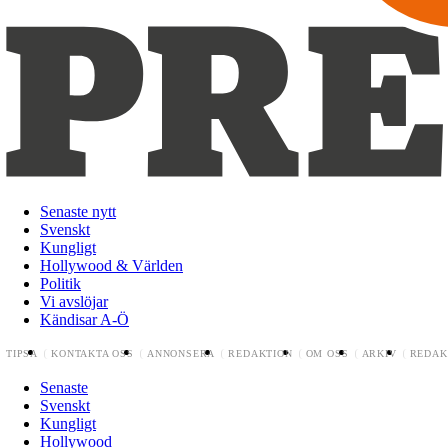
Senaste nytt
Svenskt
Kungligt
Hollywood & Världen
Politik
Vi avslöjar
Kändisar A-Ö
TIPSA
KONTAKTA OSS
ANNONSERA
REDAKTION
OM OSS
ARKIV
REDAK
Senaste
Svenskt
Kungligt
Hollywood