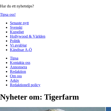
Har du ett nyhetstips?
Tipsa oss!
Senaste nytt
Svenskt
Kungligt
Hollywood & Världen
Politik
Vi avslöjar
Kändisar A-Ö
Tipsa
Kontakta oss
Annonsera
Redaktion
Om oss
Arkiv
Redaktionell policy
Nyheter om:
Tigerfarm