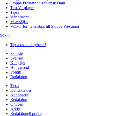
Stoppa Pressarna vs Svensk Dam
Test VI-player
Tipsa
Vår historia
Vi avslöjar
Villkor för nyhetstips till Stoppa Pressarna
Sök
Tipsa oss om nyheter!
Senaste
Svenskt
Kungligt
Hollywood
Politik
Redaktion
Tipsa
Kontakta oss
Annonsera
Redaktion
Om oss
Arkiv
Redaktionell policy