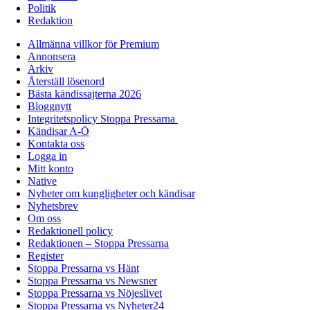
Politik
Redaktion
Allmänna villkor för Premium
Annonsera
Arkiv
Återställ lösenord
Bästa kändissajterna 2026
Bloggnytt
Integritetspolicy Stoppa Pressarna
Kändisar A-Ö
Kontakta oss
Logga in
Mitt konto
Native
Nyheter om kungligheter och kändisar
Nyhetsbrev
Om oss
Redaktionell policy
Redaktionen – Stoppa Pressarna
Register
Stoppa Pressarna vs Hänt
Stoppa Pressarna vs Newsner
Stoppa Pressarna vs Nöjeslivet
Stoppa Pressarna vs Nyheter24