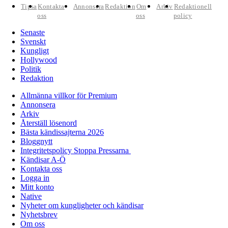
Tipsa
Kontakta
Annonsera
Redaktion
Om
Arkiv
Redaktionell
oss
oss
policy
Senaste
Svenskt
Kungligt
Hollywood
Politik
Redaktion
Allmänna villkor för Premium
Annonsera
Arkiv
Återställ lösenord
Bästa kändissajterna 2026
Bloggnytt
Integritetspolicy Stoppa Pressarna
Kändisar A-Ö
Kontakta oss
Logga in
Mitt konto
Native
Nyheter om kungligheter och kändisar
Nyhetsbrev
Om oss