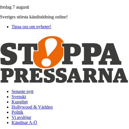
fredag 7 augusti
Sveriges största kändistidning online!
Tipsa oss om nyheter!
Senaste nytt
Svenskt
Kungligt
Hollywood & Världen
Politik
Vi avslöjar
Kändisar A-Ö