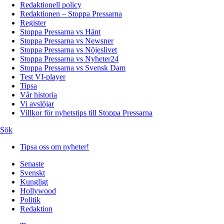
Redaktionell policy
Redaktionen – Stoppa Pressarna
Register
Stoppa Pressarna vs Hänt
Stoppa Pressarna vs Newsner
Stoppa Pressarna vs Nöjeslivet
Stoppa Pressarna vs Nyheter24
Stoppa Pressarna vs Svensk Dam
Test VI-player
Tipsa
Vår historia
Vi avslöjar
Villkor för nyhetstips till Stoppa Pressarna
Sök
Tipsa oss om nyheter!
Senaste
Svenskt
Kungligt
Hollywood
Politik
Redaktion