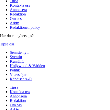
Tipsa
Kontakta oss
Annonsera
Redaktion
Om oss
Arkiv
Redaktionell policy
Har du ett nyhetstips?
Tipsa oss!
Senaste nytt
Svenskt
Kungligt
Hollywood & Världen
Politik
Vi avslöjar
Kändisar A-Ö
Tipsa
Kontakta oss
Annonsera
Redaktion
Om oss
Arkiv