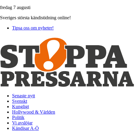
fredag 7 augusti
Sveriges största kändistidning online!
Tipsa oss om nyheter!
Senaste nytt
Svenskt
Kungligt
Hollywood & Världen
Politik
Vi avslöjar
Kändisar A-Ö