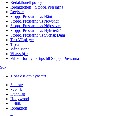
Redaktionell policy
Redaktionen – Stoppa Pressarna
Register
Stoppa Pressarna vs Hänt
Stoppa Pressarna vs Newsner
Stoppa Pressarna vs Nöjeslivet
Stoppa Pressarna vs Nyheter24
Stoppa Pressarna vs Svensk Dam
Test VI-player
Tipsa
Vår historia
Vi avslöjar
Villkor för nyhetstips till Stoppa Pressarna
Sök
Tipsa oss om nyheter!
Senaste
Svenskt
Kungligt
Hollywood
Politik
Redaktion