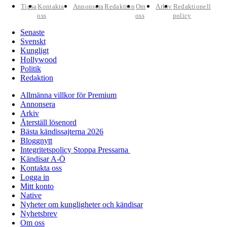
Tipsa
Kontakta
Annonsera
Redaktion
Om
Arkiv
Redaktionell
oss
oss
policy
Senaste
Svenskt
Kungligt
Hollywood
Politik
Redaktion
Allmänna villkor för Premium
Annonsera
Arkiv
Återställ lösenord
Bästa kändissajterna 2026
Bloggnytt
Integritetspolicy Stoppa Pressarna
Kändisar A-Ö
Kontakta oss
Logga in
Mitt konto
Native
Nyheter om kungligheter och kändisar
Nyhetsbrev
Om oss