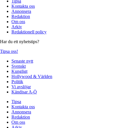
Tipsa
Kontakta oss
Annonsera
Redaktion
Om oss
Arkiv
Redaktionell policy
Har du ett nyhetstips?
Tipsa oss!
Senaste nytt
Svenskt
Kungligt
Hollywood & Världen
Politik
Vi avslöjar
Kändisar A-Ö
Tipsa
Kontakta oss
Annonsera
Redaktion
Om oss
Arkiv