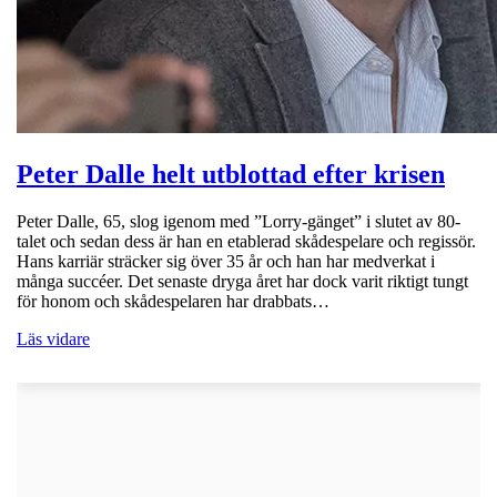
Peter Dalle helt utblottad efter krisen
Peter Dalle, 65, slog igenom med ”Lorry-gänget” i slutet av 80-
talet och sedan dess är han en etablerad skådespelare och regissör.
Hans karriär sträcker sig över 35 år och han har medverkat i
många succéer. Det senaste dryga året har dock varit riktigt tungt
för honom och skådespelaren har drabbats…
Läs vidare