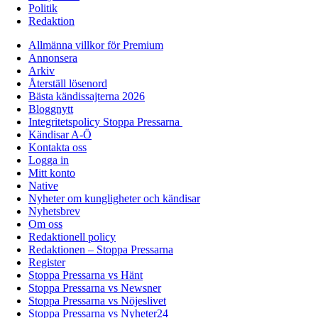
Politik
Redaktion
Allmänna villkor för Premium
Annonsera
Arkiv
Återställ lösenord
Bästa kändissajterna 2026
Bloggnytt
Integritetspolicy Stoppa Pressarna
Kändisar A-Ö
Kontakta oss
Logga in
Mitt konto
Native
Nyheter om kungligheter och kändisar
Nyhetsbrev
Om oss
Redaktionell policy
Redaktionen – Stoppa Pressarna
Register
Stoppa Pressarna vs Hänt
Stoppa Pressarna vs Newsner
Stoppa Pressarna vs Nöjeslivet
Stoppa Pressarna vs Nyheter24