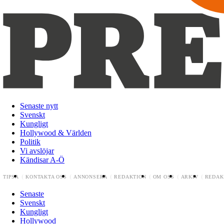
Senaste nytt
Svenskt
Kungligt
Hollywood & Världen
Politik
Vi avslöjar
Kändisar A-Ö
TIPSA
KONTAKTA OSS
ANNONSERA
REDAKTION
OM OSS
ARKIV
REDAK
Senaste
Svenskt
Kungligt
Hollywood