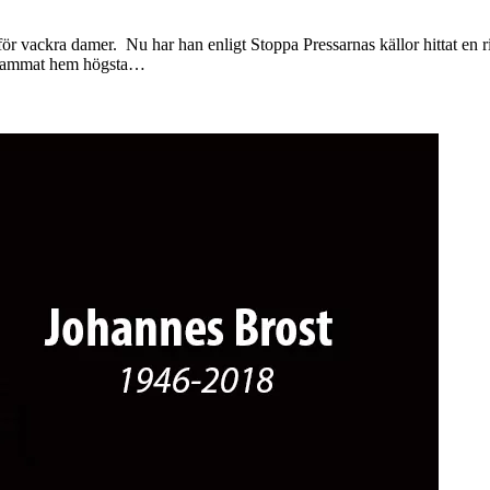
 för vackra damer. Nu har han enligt Stoppa Pressarnas källor hittat en 
a kammat hem högsta…