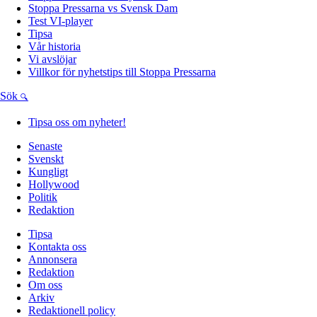
Stoppa Pressarna vs Svensk Dam
Test VI-player
Tipsa
Vår historia
Vi avslöjar
Villkor för nyhetstips till Stoppa Pressarna
Sök
Tipsa oss om nyheter!
Senaste
Svenskt
Kungligt
Hollywood
Politik
Redaktion
Tipsa
Kontakta oss
Annonsera
Redaktion
Om oss
Arkiv
Redaktionell policy