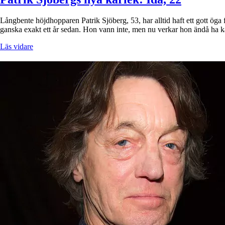
Långbente höjdhopparen Patrik Sjöberg, 53, har alltid haft ett gott öga
ganska exakt ett år sedan. Hon vann inte, men nu verkar hon ändå h
Läs vidare