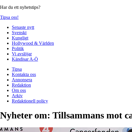
Har du ett nyhetstips?
Tipsa oss!
Senaste nytt
Svenskt
Kungligt
Hollywood & Världen
Politik
Vi avslöjar
Kändisar A-Ö
Tipsa
Kontakta oss
Annonsera
Redaktion
Om oss
Arkiv
Redaktionell policy
Nyheter om:
Tillsammans mot c