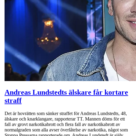
Andreas Lundstedts älskare får kortare
straff
Det är hovrätten som sänker straffet för Andreas Lundstedts, 48,
älskare och knarklangare, rapporterar TT. Mannen döms för ett
fall av grovt narkotikabrott och flera fall av narkotikabrott av
normalgraden som alla avser överlåtelse av narkotika, något som
Stoppa Pressarna rapporterade om. Andreas Lundstedt är själv