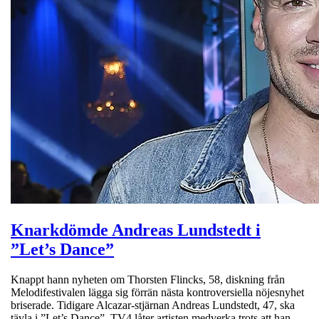
Knarkdömde Andreas Lundstedt i
”Let’s Dance”
Knappt hann nyheten om Thorsten Flincks, 58, diskning från
Melodifestivalen lägga sig förrän nästa kontroversiella nöjesnyhet
briserade. Tidigare Alcazar-stjärnan Andreas Lundstedt, 47, ska
tävla i ”Let’s Dance”. TV4 låter artisten medverka trots att han