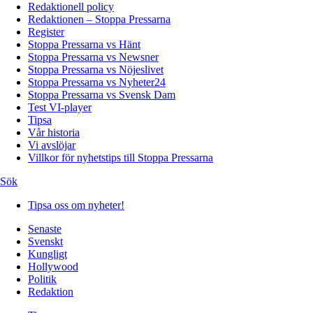
Redaktionell policy
Redaktionen – Stoppa Pressarna
Register
Stoppa Pressarna vs Hänt
Stoppa Pressarna vs Newsner
Stoppa Pressarna vs Nöjeslivet
Stoppa Pressarna vs Nyheter24
Stoppa Pressarna vs Svensk Dam
Test VI-player
Tipsa
Vår historia
Vi avslöjar
Villkor för nyhetstips till Stoppa Pressarna
Sök
Tipsa oss om nyheter!
Senaste
Svenskt
Kungligt
Hollywood
Politik
Redaktion