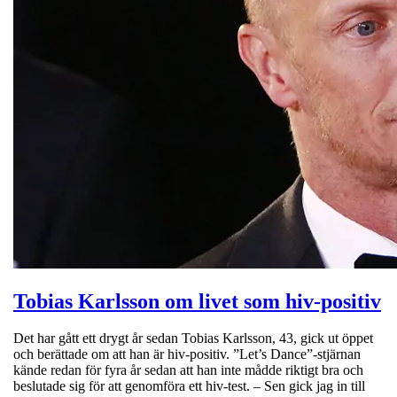
Tobias Karlsson om livet som hiv-positiv
Det har gått ett drygt år sedan Tobias Karlsson, 43, gick ut öppet
och berättade om att han är hiv-positiv. ”Let’s Dance”-stjärnan
kände redan för fyra år sedan att han inte mådde riktigt bra och
beslutade sig för att genomföra ett hiv-test. – Sen gick jag in till