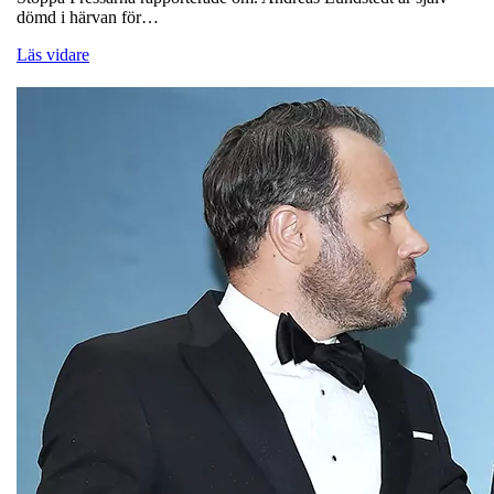
dömd i härvan för…
Läs vidare