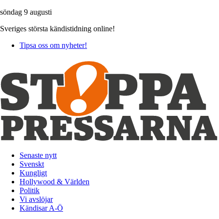
söndag 9 augusti
Sveriges största kändistidning online!
Tipsa oss om nyheter!
Senaste nytt
Svenskt
Kungligt
Hollywood & Världen
Politik
Vi avslöjar
Kändisar A-Ö