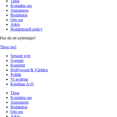
Tipsa
Kontakta oss
Annonsera
Redaktion
Om oss
Arkiv
Redaktionell policy
Har du ett nyhetstips?
Tipsa oss!
Senaste nytt
Svenskt
Kungligt
Hollywood & Världen
Politik
Vi avslöjar
Kändisar A-Ö
Tipsa
Kontakta oss
Annonsera
Redaktion
Om oss
Arkiv