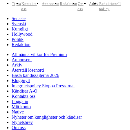
Tipsa
Kontakta
Annonsera
Redaktion
Om
Arkiv
Redaktionell
oss
oss
policy
Senaste
Svenskt
Kungligt
Hollywood
Politik
Redaktion
Allmänna villkor för Premium
Annonsera
Arkiv
Återställ lösenord
Bästa kändissajterna 2026
Bloggnytt
Integritetspolicy Stoppa Pressarna
Kändisar A-Ö
Kontakta oss
Logga in
Mitt konto
Native
Nyheter om kungligheter och kändisar
Nyhetsbrev
Om oss