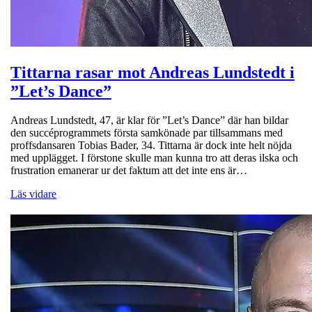
Tittarna rasar mot Andreas Lundstedt i
”Let’s Dance”
Andreas Lundstedt, 47, är klar för ”Let’s Dance” där han bildar
den succéprogrammets första samkönade par tillsammans med
proffsdansaren Tobias Bader, 34. Tittarna är dock inte helt nöjda
med upplägget. I förstone skulle man kunna tro att deras ilska och
frustration emanerar ur det faktum att det inte ens är…
Läs vidare