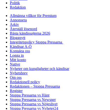
Politik
Redaktion
Allmänna villkor för Premium
Annonsera
Arkiv
Återställ lösenord
Bästa kändissajterna 2026
Bloggnytt
Integritetspolicy Stoppa Pressarna
Kändisar A-Ö
Kontakta oss
Logga in
Mitt konto
Native
Nyheter om kungligheter och kändisar
Nyhetsbrev
Om oss
Redaktionell policy
Redaktionen – Stoppa Pressarna
Register
Stoppa Pressarna vs Hänt
Stoppa Pressarna vs Newsner
Stoppa Pressarna vs Nöjeslivet
Stoppa Pressarna vs Nyheter24