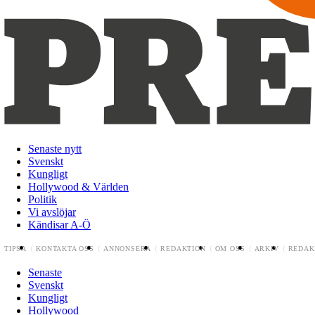
Senaste nytt
Svenskt
Kungligt
Hollywood & Världen
Politik
Vi avslöjar
Kändisar A-Ö
TIPSA
KONTAKTA OSS
ANNONSERA
REDAKTION
OM OSS
ARKIV
REDAK
Senaste
Svenskt
Kungligt
Hollywood