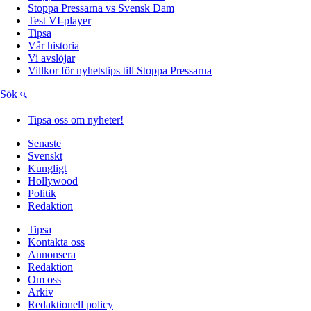
Stoppa Pressarna vs Svensk Dam
Test VI-player
Tipsa
Vår historia
Vi avslöjar
Villkor för nyhetstips till Stoppa Pressarna
Sök
Tipsa oss om nyheter!
Senaste
Svenskt
Kungligt
Hollywood
Politik
Redaktion
Tipsa
Kontakta oss
Annonsera
Redaktion
Om oss
Arkiv
Redaktionell policy