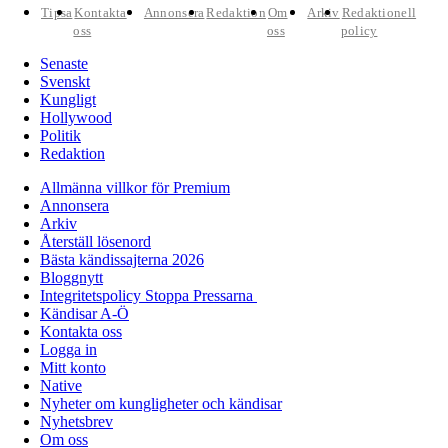
Tipsa
Kontakta
Annonsera
Redaktion
Om
Arkiv
Redaktionell
oss
oss
policy
Senaste
Svenskt
Kungligt
Hollywood
Politik
Redaktion
Allmänna villkor för Premium
Annonsera
Arkiv
Återställ lösenord
Bästa kändissajterna 2026
Bloggnytt
Integritetspolicy Stoppa Pressarna
Kändisar A-Ö
Kontakta oss
Logga in
Mitt konto
Native
Nyheter om kungligheter och kändisar
Nyhetsbrev
Om oss