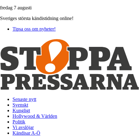
fredag 7 augusti
Sveriges största kändistidning online!
Tipsa oss om nyheter!
Senaste nytt
Svenskt
Kungligt
Hollywood & Världen
Politik
Vi avslöjar
Kändisar A-Ö