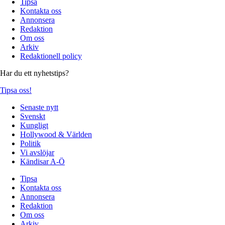
Tipsa
Kontakta oss
Annonsera
Redaktion
Om oss
Arkiv
Redaktionell policy
Har du ett nyhetstips?
Tipsa oss!
Senaste nytt
Svenskt
Kungligt
Hollywood & Världen
Politik
Vi avslöjar
Kändisar A-Ö
Tipsa
Kontakta oss
Annonsera
Redaktion
Om oss
Arkiv