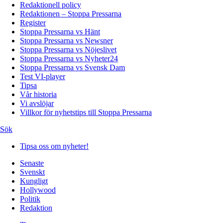
Redaktionell policy
Redaktionen – Stoppa Pressarna
Register
Stoppa Pressarna vs Hänt
Stoppa Pressarna vs Newsner
Stoppa Pressarna vs Nöjeslivet
Stoppa Pressarna vs Nyheter24
Stoppa Pressarna vs Svensk Dam
Test VI-player
Tipsa
Vår historia
Vi avslöjar
Villkor för nyhetstips till Stoppa Pressarna
Sök
Tipsa oss om nyheter!
Senaste
Svenskt
Kungligt
Hollywood
Politik
Redaktion