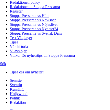
Redaktionell policy
Redaktionen – Stoppa Pressarna
Register
Stoppa Pressarna vs Hänt
Stoppa Pressarna vs Newsner
Stoppa Pressarna vs Nöjeslivet
Stoppa Pressarna vs Nyheter24
Stoppa Pressarna vs Svensk Dam
Test VI-player
Tipsa
Vår historia
Vi avslöjar
Villkor för nyhetstips till Stoppa Pressarna
Sök
Tipsa oss om nyheter!
Senaste
Svenskt
Kungligt
Hollywood
Politik
Redaktion