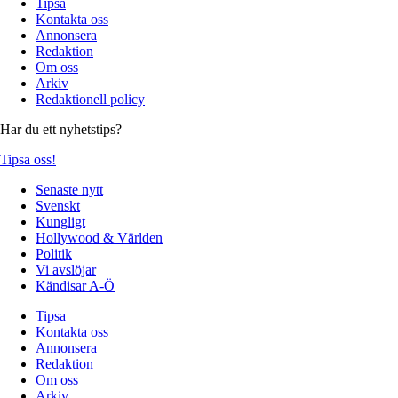
Tipsa
Kontakta oss
Annonsera
Redaktion
Om oss
Arkiv
Redaktionell policy
Har du ett nyhetstips?
Tipsa oss!
Senaste nytt
Svenskt
Kungligt
Hollywood & Världen
Politik
Vi avslöjar
Kändisar A-Ö
Tipsa
Kontakta oss
Annonsera
Redaktion
Om oss
Arkiv