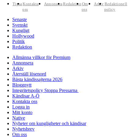
Tipsa
Kontakta
Annonsera
Redaktion
Om
Arkiv
Redaktionell
oss
oss
policy
Senaste
Svenskt
Kungligt
Hollywood
Politik
Redaktion
Allmänna villkor för Premium
Annonsera
Arkiv
Återställ lösenord
Bästa kändissajterna 2026
Bloggnytt
Integritetspolicy Stoppa Pressarna
Kändisar A-Ö
Kontakta oss
Logga in
Mitt konto
Native
Nyheter om kungligheter och kändisar
Nyhetsbrev
Om oss