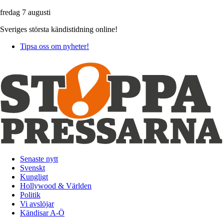
fredag 7 augusti
Sveriges största kändistidning online!
Tipsa oss om nyheter!
Senaste nytt
Svenskt
Kungligt
Hollywood & Världen
Politik
Vi avslöjar
Kändisar A-Ö