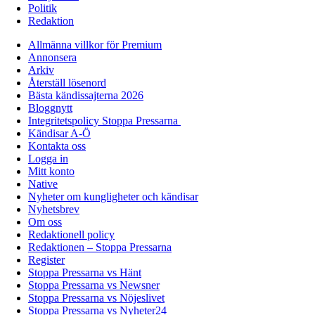
Politik
Redaktion
Allmänna villkor för Premium
Annonsera
Arkiv
Återställ lösenord
Bästa kändissajterna 2026
Bloggnytt
Integritetspolicy Stoppa Pressarna
Kändisar A-Ö
Kontakta oss
Logga in
Mitt konto
Native
Nyheter om kungligheter och kändisar
Nyhetsbrev
Om oss
Redaktionell policy
Redaktionen – Stoppa Pressarna
Register
Stoppa Pressarna vs Hänt
Stoppa Pressarna vs Newsner
Stoppa Pressarna vs Nöjeslivet
Stoppa Pressarna vs Nyheter24