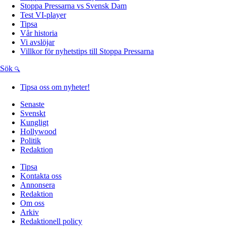
Stoppa Pressarna vs Svensk Dam
Test VI-player
Tipsa
Vår historia
Vi avslöjar
Villkor för nyhetstips till Stoppa Pressarna
Sök
Tipsa oss om nyheter!
Senaste
Svenskt
Kungligt
Hollywood
Politik
Redaktion
Tipsa
Kontakta oss
Annonsera
Redaktion
Om oss
Arkiv
Redaktionell policy