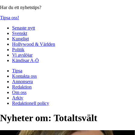
Har du ett nyhetstips?
Tipsa oss!
Senaste nytt
Svenskt
Kungligt
Hollywood & Världen
Politik
Vi avslöjar
Kändisar A-Ö
Tipsa
Kontakta oss
Annonsera
Redaktion
Om oss
Arkiv
Redaktionell policy
Nyheter om:
Totaltsvält