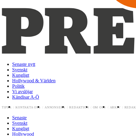
Senaste nytt
Svenskt
Kungligt
Hollywood & Världen
Politik
Vi avslöjar
Kändisar A-Ö
TIPSA
KONTAKTA OSS
ANNONSERA
REDAKTION
OM OSS
ARKIV
REDAK
Senaste
Svenskt
Kungligt
Hollywood