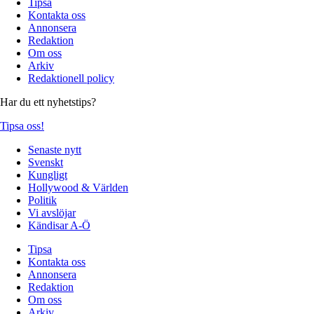
Tipsa
Kontakta oss
Annonsera
Redaktion
Om oss
Arkiv
Redaktionell policy
Har du ett nyhetstips?
Tipsa oss!
Senaste nytt
Svenskt
Kungligt
Hollywood & Världen
Politik
Vi avslöjar
Kändisar A-Ö
Tipsa
Kontakta oss
Annonsera
Redaktion
Om oss
Arkiv