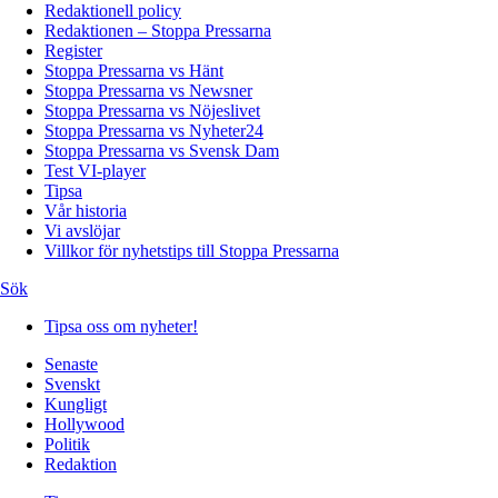
Redaktionell policy
Redaktionen – Stoppa Pressarna
Register
Stoppa Pressarna vs Hänt
Stoppa Pressarna vs Newsner
Stoppa Pressarna vs Nöjeslivet
Stoppa Pressarna vs Nyheter24
Stoppa Pressarna vs Svensk Dam
Test VI-player
Tipsa
Vår historia
Vi avslöjar
Villkor för nyhetstips till Stoppa Pressarna
Sök
Tipsa oss om nyheter!
Senaste
Svenskt
Kungligt
Hollywood
Politik
Redaktion