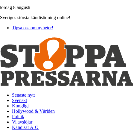
lördag 8 augusti
Sveriges största kändistidning online!
Tipsa oss om nyheter!
Senaste nytt
Svenskt
Kungligt
Hollywood & Världen
Politik
Vi avslöjar
Kändisar A-Ö