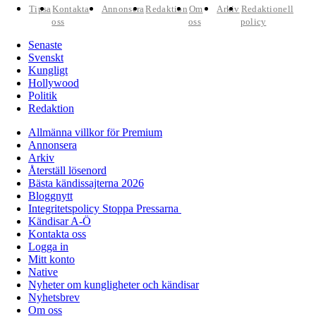
Tipsa
Kontakta
Annonsera
Redaktion
Om
Arkiv
Redaktionell
oss
oss
policy
Senaste
Svenskt
Kungligt
Hollywood
Politik
Redaktion
Allmänna villkor för Premium
Annonsera
Arkiv
Återställ lösenord
Bästa kändissajterna 2026
Bloggnytt
Integritetspolicy Stoppa Pressarna
Kändisar A-Ö
Kontakta oss
Logga in
Mitt konto
Native
Nyheter om kungligheter och kändisar
Nyhetsbrev
Om oss