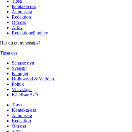
Tipsa
Kontakta oss
Annonsera
Redaktion
Om oss
Arkiv
Redaktionell policy
Har du ett nyhetstips?
Tipsa oss!
Senaste nytt
Svenskt
Kungligt
Hollywood & Världen
Politik
Vi avslöjar
Kändisar A-Ö
Tipsa
Kontakta oss
Annonsera
Redaktion
Om oss
Arkiv