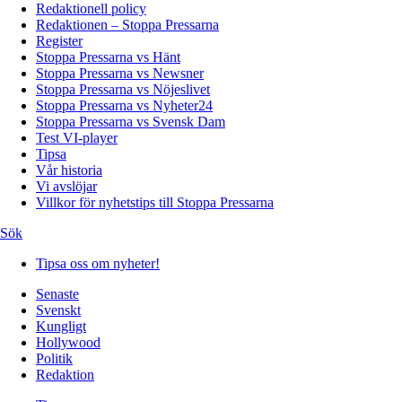
Redaktionell policy
Redaktionen – Stoppa Pressarna
Register
Stoppa Pressarna vs Hänt
Stoppa Pressarna vs Newsner
Stoppa Pressarna vs Nöjeslivet
Stoppa Pressarna vs Nyheter24
Stoppa Pressarna vs Svensk Dam
Test VI-player
Tipsa
Vår historia
Vi avslöjar
Villkor för nyhetstips till Stoppa Pressarna
Sök
Tipsa oss om nyheter!
Senaste
Svenskt
Kungligt
Hollywood
Politik
Redaktion