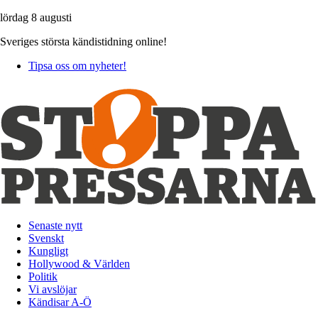
lördag 8 augusti
Sveriges största kändistidning online!
Tipsa oss om nyheter!
Senaste nytt
Svenskt
Kungligt
Hollywood & Världen
Politik
Vi avslöjar
Kändisar A-Ö