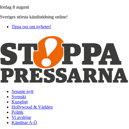
lördag 8 augusti
Sveriges största kändistidning online!
Tipsa oss om nyheter!
Senaste nytt
Svenskt
Kungligt
Hollywood & Världen
Politik
Vi avslöjar
Kändisar A-Ö