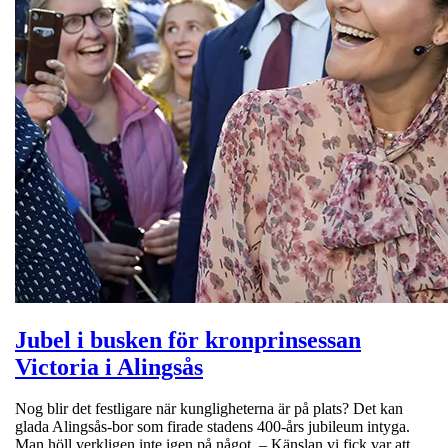
Jubel i busken för kronprinsessan
Victoria i Alingsås
Nog blir det festligare när kungligheterna är på plats? Det kan
glada Alingsås-bor som firade stadens 400-års jubileum intyga.
Man höll verkligen inte igen på något. – Känslan vi fick var att