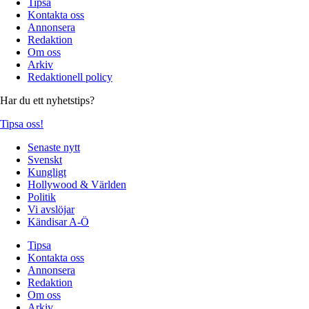
Tipsa
Kontakta oss
Annonsera
Redaktion
Om oss
Arkiv
Redaktionell policy
Har du ett nyhetstips?
Tipsa oss!
Senaste nytt
Svenskt
Kungligt
Hollywood & Världen
Politik
Vi avslöjar
Kändisar A-Ö
Tipsa
Kontakta oss
Annonsera
Redaktion
Om oss
Arkiv