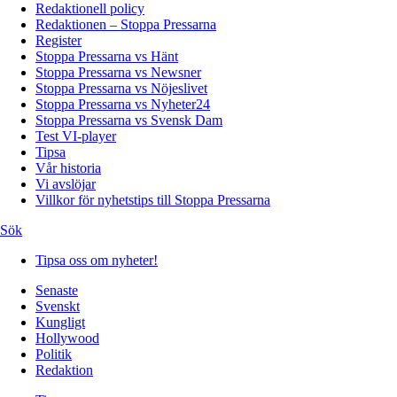
Redaktionell policy
Redaktionen – Stoppa Pressarna
Register
Stoppa Pressarna vs Hänt
Stoppa Pressarna vs Newsner
Stoppa Pressarna vs Nöjeslivet
Stoppa Pressarna vs Nyheter24
Stoppa Pressarna vs Svensk Dam
Test VI-player
Tipsa
Vår historia
Vi avslöjar
Villkor för nyhetstips till Stoppa Pressarna
Sök
Tipsa oss om nyheter!
Senaste
Svenskt
Kungligt
Hollywood
Politik
Redaktion