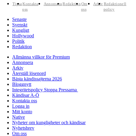
Tipsa
Kontakta
Annonsera
Redaktion
Om
Arkiv
Redaktionell
oss
oss
policy
Senaste
Svenskt
Kungligt
Hollywood
Politik
Redaktion
Allmänna villkor för Premium
Annonsera
Arkiv
Återställ lösenord
Bästa kändissajterna 2026
Bloggnytt
Integritetspolicy Stoppa Pressarna
Kändisar A-Ö
Kontakta oss
Logga in
Mitt konto
Native
Nyheter om kungligheter och kändisar
Nyhetsbrev
Om oss