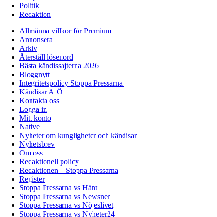
Politik
Redaktion
Allmänna villkor för Premium
Annonsera
Arkiv
Återställ lösenord
Bästa kändissajterna 2026
Bloggnytt
Integritetspolicy Stoppa Pressarna
Kändisar A-Ö
Kontakta oss
Logga in
Mitt konto
Native
Nyheter om kungligheter och kändisar
Nyhetsbrev
Om oss
Redaktionell policy
Redaktionen – Stoppa Pressarna
Register
Stoppa Pressarna vs Hänt
Stoppa Pressarna vs Newsner
Stoppa Pressarna vs Nöjeslivet
Stoppa Pressarna vs Nyheter24