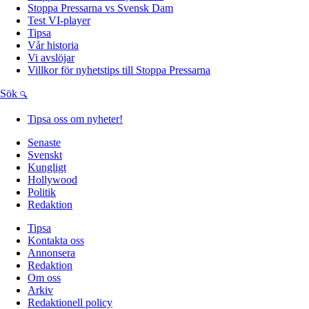
Stoppa Pressarna vs Svensk Dam
Test VI-player
Tipsa
Vår historia
Vi avslöjar
Villkor för nyhetstips till Stoppa Pressarna
Sök
Tipsa oss om nyheter!
Senaste
Svenskt
Kungligt
Hollywood
Politik
Redaktion
Tipsa
Kontakta oss
Annonsera
Redaktion
Om oss
Arkiv
Redaktionell policy