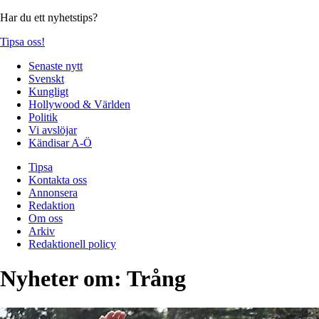
Har du ett nyhetstips?
Tipsa oss!
Senaste nytt
Svenskt
Kungligt
Hollywood & Världen
Politik
Vi avslöjar
Kändisar A-Ö
Tipsa
Kontakta oss
Annonsera
Redaktion
Om oss
Arkiv
Redaktionell policy
Nyheter om:
Trång