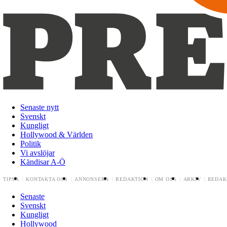
Senaste nytt
Svenskt
Kungligt
Hollywood & Världen
Politik
Vi avslöjar
Kändisar A-Ö
TIPSA
KONTAKTA OSS
ANNONSERA
REDAKTION
OM OSS
ARKIV
REDAK
Senaste
Svenskt
Kungligt
Hollywood