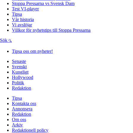
Stoppa Pressarna vs Svensk Dam
Test VI-player
Tipsa
Vår historia
Vi avslöjar
Villkor för nyhetstips till Stoppa Pressarna
Sök
Tipsa oss om nyheter!
Senaste
Svenskt
Kungligt
Hollywood
Politik
Redaktion
Tipsa
Kontakta oss
Annonsera
Redaktion
Om oss
Arkiv
Redaktionell policy