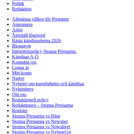
Politik
Redaktion
Allmänna villkor för Premium
Annonsera
Arkiv
Återställ lösenord
Bästa kändissajterna 2026
Bloggnytt
Integritetspolicy Stoppa Pressarna
Kändisar A-Ö
Kontakta oss
Logga in
Mitt konto
Native
Nyheter om kungligheter och kändisar
Nyhetsbrev
Om oss
Redaktionell policy
Redaktionen – Stoppa Pressarna
Register
Stoppa Pressarna vs Hänt
Stoppa Pressarna vs Newsner
Stoppa Pressarna vs Nöjeslivet
Stoppa Pressarna vs Nyheter24