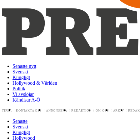
Senaste nytt
Svenskt
Kungligt
Hollywood & Världen
Politik
Vi avslöjar
Kändisar A-Ö
TIPSA
KONTAKTA OSS
ANNONSERA
REDAKTION
OM OSS
ARKIV
REDAK
Senaste
Svenskt
Kungligt
Hollywood