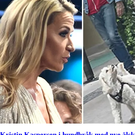
Kristin Kaspersen i hundbråk med nye äls