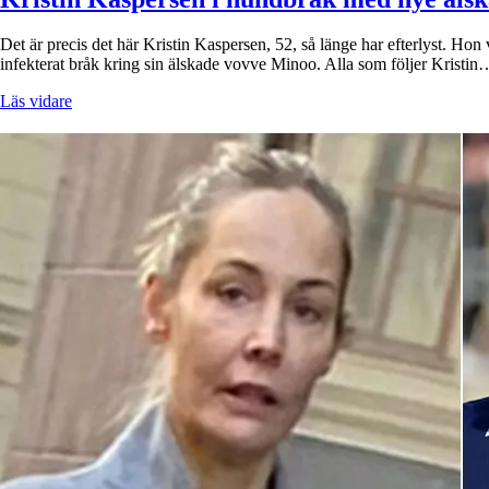
Det är precis det här Kristin Kaspersen, 52, så länge har efterlyst. Hon 
infekterat bråk kring sin älskade vovve Minoo. Alla som följer Kristin
Läs vidare