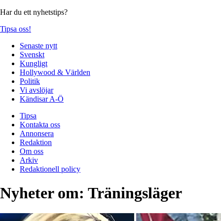
Har du ett nyhetstips?
Tipsa oss!
Senaste nytt
Svenskt
Kungligt
Hollywood & Världen
Politik
Vi avslöjar
Kändisar A-Ö
Tipsa
Kontakta oss
Annonsera
Redaktion
Om oss
Arkiv
Redaktionell policy
Nyheter om:
Träningsläger