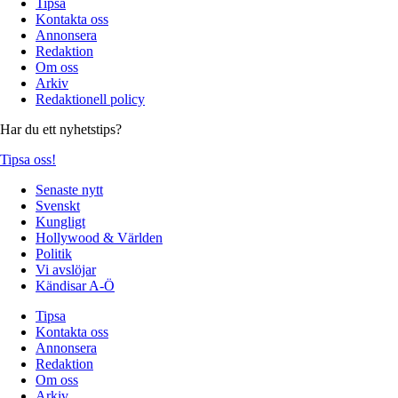
Tipsa
Kontakta oss
Annonsera
Redaktion
Om oss
Arkiv
Redaktionell policy
Har du ett nyhetstips?
Tipsa oss!
Senaste nytt
Svenskt
Kungligt
Hollywood & Världen
Politik
Vi avslöjar
Kändisar A-Ö
Tipsa
Kontakta oss
Annonsera
Redaktion
Om oss
Arkiv