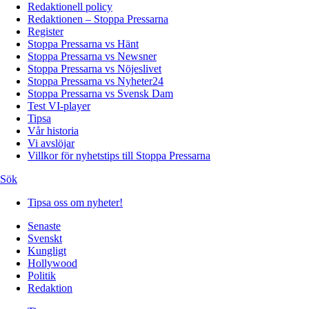
Redaktionell policy
Redaktionen – Stoppa Pressarna
Register
Stoppa Pressarna vs Hänt
Stoppa Pressarna vs Newsner
Stoppa Pressarna vs Nöjeslivet
Stoppa Pressarna vs Nyheter24
Stoppa Pressarna vs Svensk Dam
Test VI-player
Tipsa
Vår historia
Vi avslöjar
Villkor för nyhetstips till Stoppa Pressarna
Sök
Tipsa oss om nyheter!
Senaste
Svenskt
Kungligt
Hollywood
Politik
Redaktion