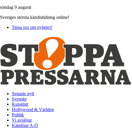
söndag 9 augusti
Sveriges största kändistidning online!
Tipsa oss om nyheter!
Senaste nytt
Svenskt
Kungligt
Hollywood & Världen
Politik
Vi avslöjar
Kändisar A-Ö