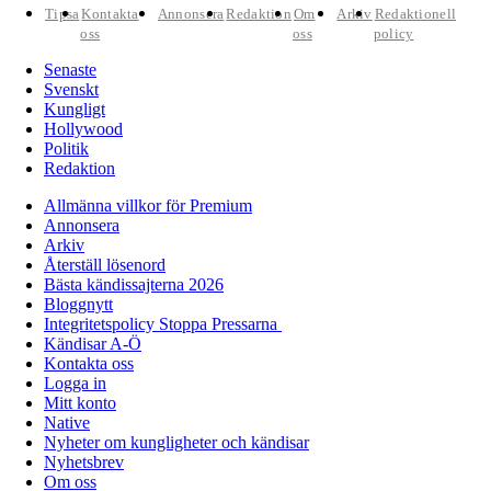
Tipsa
Kontakta
Annonsera
Redaktion
Om
Arkiv
Redaktionell
oss
oss
policy
Senaste
Svenskt
Kungligt
Hollywood
Politik
Redaktion
Allmänna villkor för Premium
Annonsera
Arkiv
Återställ lösenord
Bästa kändissajterna 2026
Bloggnytt
Integritetspolicy Stoppa Pressarna
Kändisar A-Ö
Kontakta oss
Logga in
Mitt konto
Native
Nyheter om kungligheter och kändisar
Nyhetsbrev
Om oss