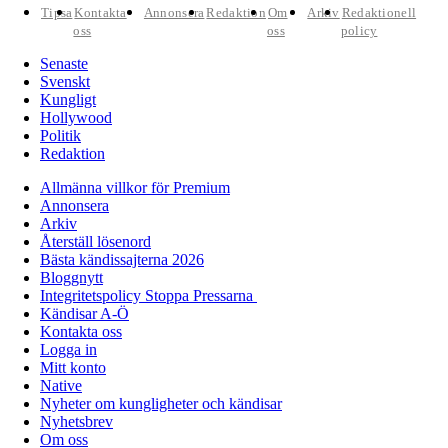
Tipsa
Kontakta
Annonsera
Redaktion
Om
Arkiv
Redaktionell
oss
oss
policy
Senaste
Svenskt
Kungligt
Hollywood
Politik
Redaktion
Allmänna villkor för Premium
Annonsera
Arkiv
Återställ lösenord
Bästa kändissajterna 2026
Bloggnytt
Integritetspolicy Stoppa Pressarna
Kändisar A-Ö
Kontakta oss
Logga in
Mitt konto
Native
Nyheter om kungligheter och kändisar
Nyhetsbrev
Om oss