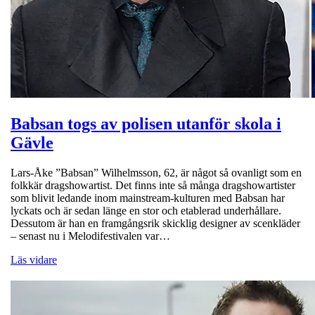
Babsan togs av polisen utanför skola i
Gävle
Lars-Åke ”Babsan” Wilhelmsson, 62, är något så ovanligt som en
folkkär dragshowartist. Det finns inte så många dragshowartister
som blivit ledande inom mainstream-kulturen med Babsan har
lyckats och är sedan länge en stor och etablerad underhållare.
Dessutom är han en framgångsrik skicklig designer av scenkläder
– senast nu i Melodifestivalen var…
Läs vidare