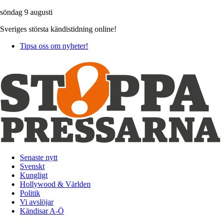
söndag 9 augusti
Sveriges största kändistidning online!
Tipsa oss om nyheter!
Senaste nytt
Svenskt
Kungligt
Hollywood & Världen
Politik
Vi avslöjar
Kändisar A-Ö