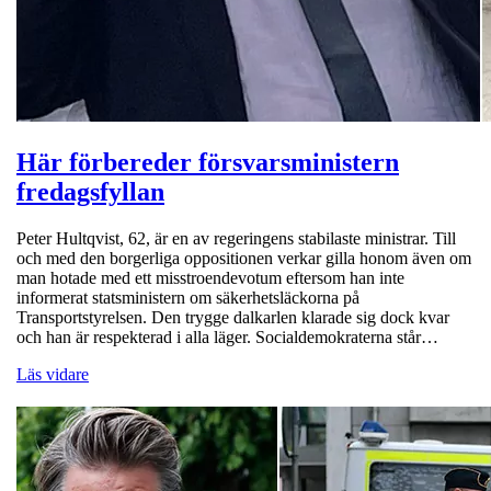
Här förbereder försvarsministern
fredagsfyllan
Peter Hultqvist, 62, är en av regeringens stabilaste ministrar. Till
och med den borgerliga oppositionen verkar gilla honom även om
man hotade med ett misstroendevotum eftersom han inte
informerat statsministern om säkerhetsläckorna på
Transportstyrelsen. Den trygge dalkarlen klarade sig dock kvar
och han är respekterad i alla läger. Socialdemokraterna står…
Läs vidare