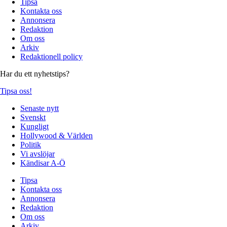
Tipsa
Kontakta oss
Annonsera
Redaktion
Om oss
Arkiv
Redaktionell policy
Har du ett nyhetstips?
Tipsa oss!
Senaste nytt
Svenskt
Kungligt
Hollywood & Världen
Politik
Vi avslöjar
Kändisar A-Ö
Tipsa
Kontakta oss
Annonsera
Redaktion
Om oss
Arkiv