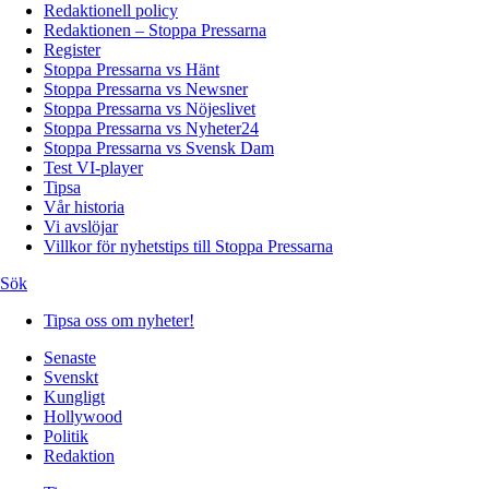
Redaktionell policy
Redaktionen – Stoppa Pressarna
Register
Stoppa Pressarna vs Hänt
Stoppa Pressarna vs Newsner
Stoppa Pressarna vs Nöjeslivet
Stoppa Pressarna vs Nyheter24
Stoppa Pressarna vs Svensk Dam
Test VI-player
Tipsa
Vår historia
Vi avslöjar
Villkor för nyhetstips till Stoppa Pressarna
Sök
Tipsa oss om nyheter!
Senaste
Svenskt
Kungligt
Hollywood
Politik
Redaktion