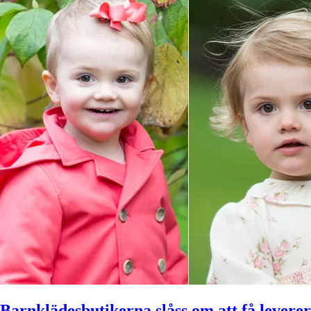
Barnklädesbutikerna slåss om att få leverera