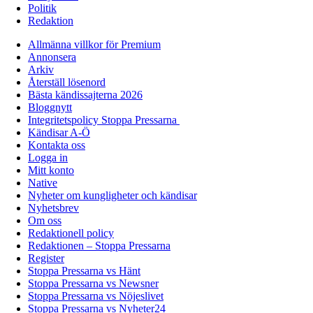
Politik
Redaktion
Allmänna villkor för Premium
Annonsera
Arkiv
Återställ lösenord
Bästa kändissajterna 2026
Bloggnytt
Integritetspolicy Stoppa Pressarna
Kändisar A-Ö
Kontakta oss
Logga in
Mitt konto
Native
Nyheter om kungligheter och kändisar
Nyhetsbrev
Om oss
Redaktionell policy
Redaktionen – Stoppa Pressarna
Register
Stoppa Pressarna vs Hänt
Stoppa Pressarna vs Newsner
Stoppa Pressarna vs Nöjeslivet
Stoppa Pressarna vs Nyheter24