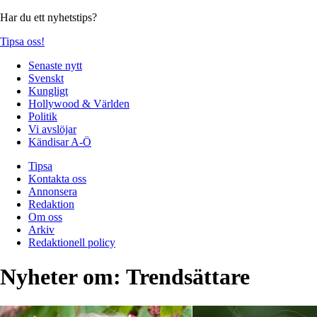
Har du ett nyhetstips?
Tipsa oss!
Senaste nytt
Svenskt
Kungligt
Hollywood & Världen
Politik
Vi avslöjar
Kändisar A-Ö
Tipsa
Kontakta oss
Annonsera
Redaktion
Om oss
Arkiv
Redaktionell policy
Nyheter om:
Trendsättare