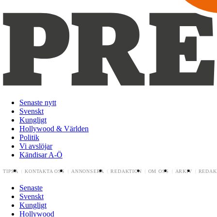
Senaste nytt
Svenskt
Kungligt
Hollywood & Världen
Politik
Vi avslöjar
Kändisar A-Ö
TIPSA
KONTAKTA OSS
ANNONSERA
REDAKTION
OM OSS
ARKIV
REDAK
Senaste
Svenskt
Kungligt
Hollywood