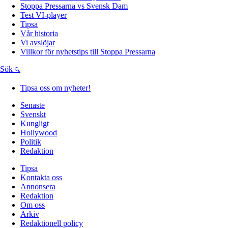
Stoppa Pressarna vs Svensk Dam
Test VI-player
Tipsa
Vår historia
Vi avslöjar
Villkor för nyhetstips till Stoppa Pressarna
Sök
Tipsa oss om nyheter!
Senaste
Svenskt
Kungligt
Hollywood
Politik
Redaktion
Tipsa
Kontakta oss
Annonsera
Redaktion
Om oss
Arkiv
Redaktionell policy