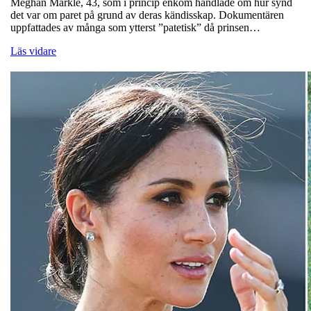
Meghan Markle, 43, som i princip enkom handlade om hur synd
det var om paret på grund av deras kändisskap. Dokumentären
uppfattades av många som ytterst ”patetisk” då prinsen…
Läs vidare