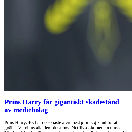
Prins Harry får gigantiskt skadestånd
av mediebolag
Prins Harry, 40, har de senaste åren mest gjort sig känd för att
gnälla. Vi minns alla den pinsamma Netflix-dokumentären med