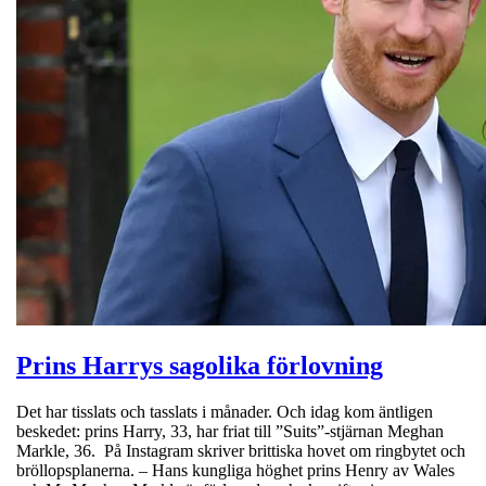
Prins Harrys sagolika förlovning
Det har tisslats och tasslats i månader. Och idag kom äntligen
beskedet: prins Harry, 33, har friat till ”Suits”-stjärnan Meghan
Markle, 36. På Instagram skriver brittiska hovet om ringbytet och
bröllopsplanerna. – Hans kungliga höghet prins Henry av Wales