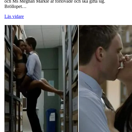
och Ms Meghan Markle är förlovade och ska gifta sig.
Bröllopet…
Läs vidare