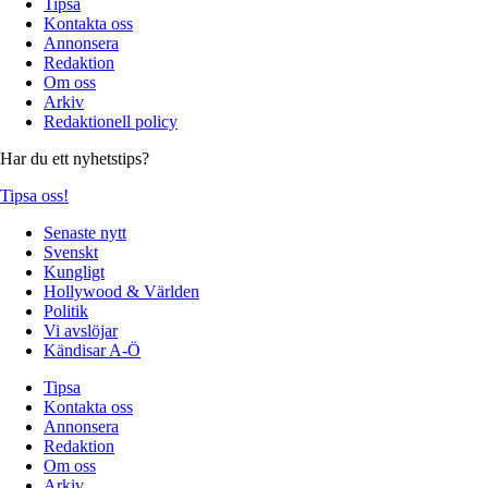
Tipsa
Kontakta oss
Annonsera
Redaktion
Om oss
Arkiv
Redaktionell policy
Har du ett nyhetstips?
Tipsa oss!
Senaste nytt
Svenskt
Kungligt
Hollywood & Världen
Politik
Vi avslöjar
Kändisar A-Ö
Tipsa
Kontakta oss
Annonsera
Redaktion
Om oss
Arkiv