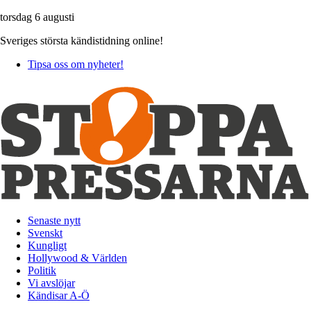
torsdag 6 augusti
Sveriges största kändistidning online!
Tipsa oss om nyheter!
Senaste nytt
Svenskt
Kungligt
Hollywood & Världen
Politik
Vi avslöjar
Kändisar A-Ö