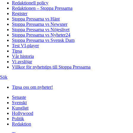
Redaktionell policy
Redaktionen – Stoppa Pressarna
Register
Stoppa Pressarna vs Hänt
Stoppa Pressarna vs Newsner
Stoppa Pressarna vs Nöjeslivet
Stoppa Pressarna vs Nyheter24
Stoppa Pressarna vs Svensk Dam
Test VI-player
Tipsa
Vår historia
Vi avslöjar
Villkor för nyhetstips till Stoppa Pressarna
Sök
Tipsa oss om nyheter!
Senaste
Svenskt
Kungligt
Hollywood
Politik
Redaktion