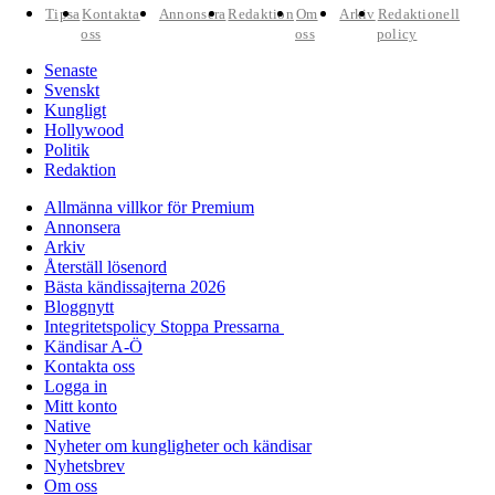
Tipsa
Kontakta
Annonsera
Redaktion
Om
Arkiv
Redaktionell
oss
oss
policy
Senaste
Svenskt
Kungligt
Hollywood
Politik
Redaktion
Allmänna villkor för Premium
Annonsera
Arkiv
Återställ lösenord
Bästa kändissajterna 2026
Bloggnytt
Integritetspolicy Stoppa Pressarna
Kändisar A-Ö
Kontakta oss
Logga in
Mitt konto
Native
Nyheter om kungligheter och kändisar
Nyhetsbrev
Om oss