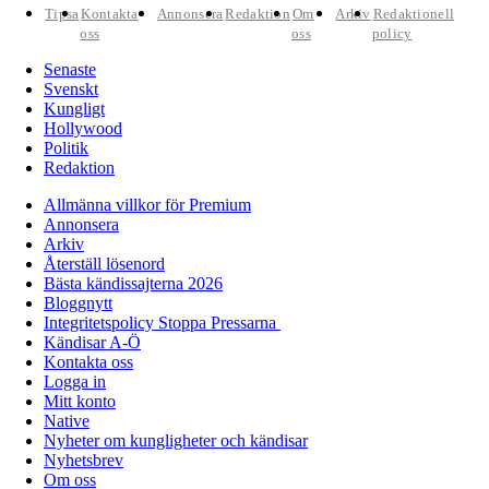
Tipsa
Kontakta
Annonsera
Redaktion
Om
Arkiv
Redaktionell
oss
oss
policy
Senaste
Svenskt
Kungligt
Hollywood
Politik
Redaktion
Allmänna villkor för Premium
Annonsera
Arkiv
Återställ lösenord
Bästa kändissajterna 2026
Bloggnytt
Integritetspolicy Stoppa Pressarna
Kändisar A-Ö
Kontakta oss
Logga in
Mitt konto
Native
Nyheter om kungligheter och kändisar
Nyhetsbrev
Om oss