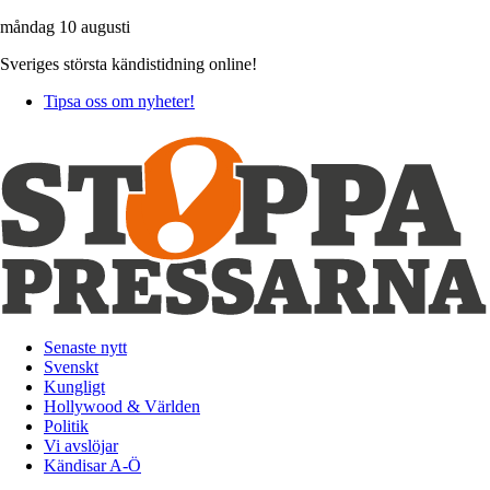
måndag 10 augusti
Sveriges största kändistidning online!
Tipsa oss om nyheter!
Senaste nytt
Svenskt
Kungligt
Hollywood & Världen
Politik
Vi avslöjar
Kändisar A-Ö