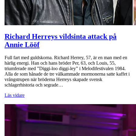
Richard Herreys vildsinta attack på
Annie Lööf
Full fart med guldskorna. Richard Herrey, 57, är en man med en
härlig energi. Han och hans bröder Per, 63, och Louis, 55,
triumferade med ”Diggi-loo diggi-ley” i Melodifestivalen 1984.
Alla de som hånade de tre välkammade mormonerna satte kaffet i
vrångstrupen när bröderna Herreys skapade svensk
schlagerhistoria och segrade…
Läs vidare