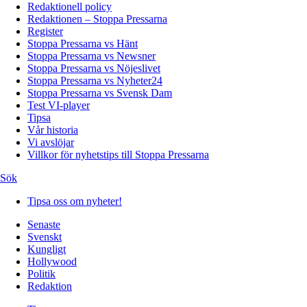
Redaktionell policy
Redaktionen – Stoppa Pressarna
Register
Stoppa Pressarna vs Hänt
Stoppa Pressarna vs Newsner
Stoppa Pressarna vs Nöjeslivet
Stoppa Pressarna vs Nyheter24
Stoppa Pressarna vs Svensk Dam
Test VI-player
Tipsa
Vår historia
Vi avslöjar
Villkor för nyhetstips till Stoppa Pressarna
Sök
Tipsa oss om nyheter!
Senaste
Svenskt
Kungligt
Hollywood
Politik
Redaktion