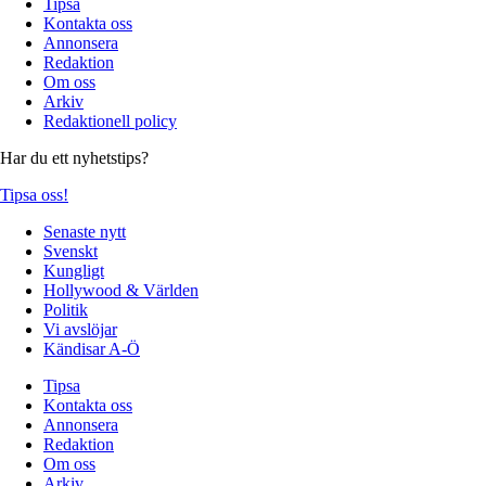
Tipsa
Kontakta oss
Annonsera
Redaktion
Om oss
Arkiv
Redaktionell policy
Har du ett nyhetstips?
Tipsa oss!
Senaste nytt
Svenskt
Kungligt
Hollywood & Världen
Politik
Vi avslöjar
Kändisar A-Ö
Tipsa
Kontakta oss
Annonsera
Redaktion
Om oss
Arkiv