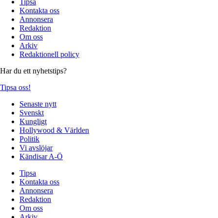
Tipsa
Kontakta oss
Annonsera
Redaktion
Om oss
Arkiv
Redaktionell policy
Har du ett nyhetstips?
Tipsa oss!
Senaste nytt
Svenskt
Kungligt
Hollywood & Världen
Politik
Vi avslöjar
Kändisar A-Ö
Tipsa
Kontakta oss
Annonsera
Redaktion
Om oss
Arkiv