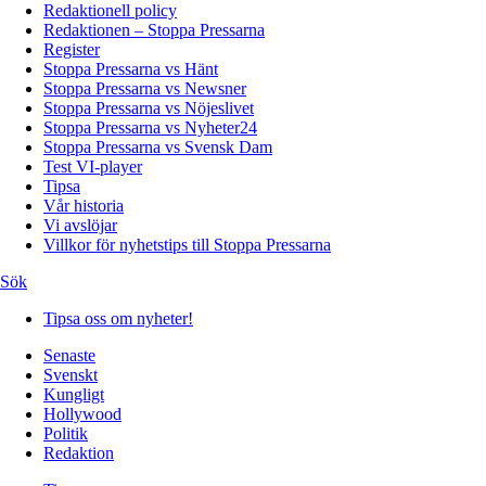
Redaktionell policy
Redaktionen – Stoppa Pressarna
Register
Stoppa Pressarna vs Hänt
Stoppa Pressarna vs Newsner
Stoppa Pressarna vs Nöjeslivet
Stoppa Pressarna vs Nyheter24
Stoppa Pressarna vs Svensk Dam
Test VI-player
Tipsa
Vår historia
Vi avslöjar
Villkor för nyhetstips till Stoppa Pressarna
Sök
Tipsa oss om nyheter!
Senaste
Svenskt
Kungligt
Hollywood
Politik
Redaktion