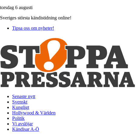
torsdag 6 augusti
Sveriges största kändistidning online!
Tipsa oss om nyheter!
Senaste nytt
Svenskt
Kungligt
Hollywood & Världen
Politik
Vi avslöjar
Kändisar A-Ö