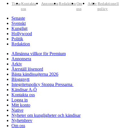
Tipsa
Kontakta
Annonsera
Redaktion
Om
Arkiv
Redaktionell
oss
oss
policy
Senaste
Svenskt
Kungligt
Hollywood
Politik
Redaktion
Allmänna villkor för Premium
Annonsera
Arkiv
Återställ lösenord
Bästa kändissajterna 2026
Bloggnytt
Integritetspolicy Stoppa Pressarna
Kändisar A-Ö
Kontakta oss
Logga in
Mitt konto
Native
Nyheter om kungligheter och kändisar
Nyhetsbrev
Om oss