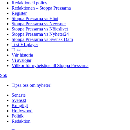
Redaktionell policy
Redaktionen – Stoppa Pressarna
Register
Stoppa Pressarna vs Hänt
Stoppa Pressarna vs Newsner
Stoppa Pressarna vs Nöjeslivet
Stoppa Pressarna vs Nyheter24
Stoppa Pressarna vs Svensk Dam
Test VI-player
Tipsa
Vår historia
Vi avslöjar
Villkor för nyhetstips till Stoppa Pressarna
Sök
Tipsa oss om nyheter!
Senaste
Svenskt
Kungligt
Hollywood
Politik
Redaktion