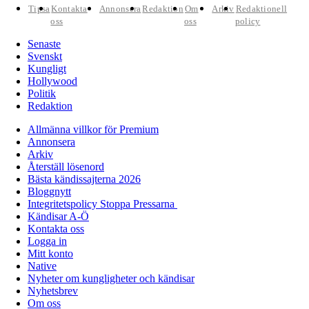
Tipsa
Kontakta
Annonsera
Redaktion
Om
Arkiv
Redaktionell
oss
oss
policy
Senaste
Svenskt
Kungligt
Hollywood
Politik
Redaktion
Allmänna villkor för Premium
Annonsera
Arkiv
Återställ lösenord
Bästa kändissajterna 2026
Bloggnytt
Integritetspolicy Stoppa Pressarna
Kändisar A-Ö
Kontakta oss
Logga in
Mitt konto
Native
Nyheter om kungligheter och kändisar
Nyhetsbrev
Om oss