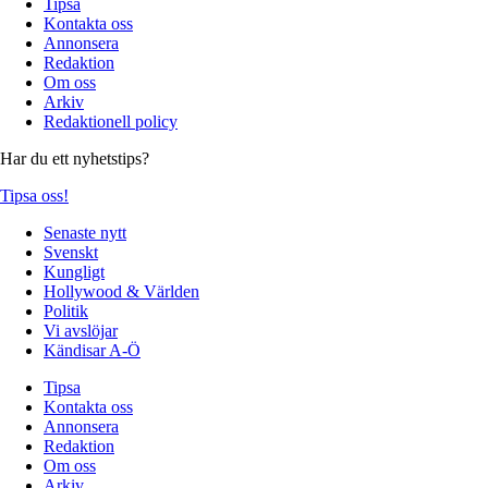
Tipsa
Kontakta oss
Annonsera
Redaktion
Om oss
Arkiv
Redaktionell policy
Har du ett nyhetstips?
Tipsa oss!
Senaste nytt
Svenskt
Kungligt
Hollywood & Världen
Politik
Vi avslöjar
Kändisar A-Ö
Tipsa
Kontakta oss
Annonsera
Redaktion
Om oss
Arkiv